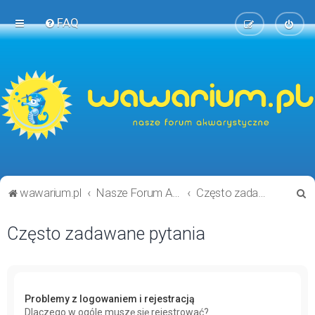
FAQ
S
wawarium.pl
Nasze Forum Akwarystyczne
Często zadawane pytania
z
Często zadawane pytania
u
k
a
j
Problemy z logowaniem i rejestracją
Dlaczego w ogóle muszę się rejestrować?