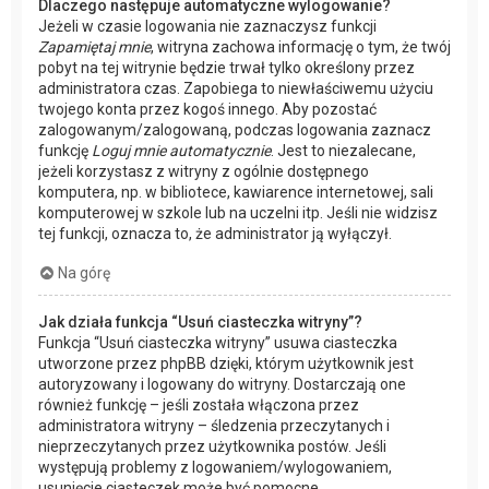
Dlaczego następuje automatyczne wylogowanie?
Jeżeli w czasie logowania nie zaznaczysz funkcji
Zapamiętaj mnie
, witryna zachowa informację o tym, że twój
pobyt na tej witrynie będzie trwał tylko określony przez
administratora czas. Zapobiega to niewłaściwemu użyciu
twojego konta przez kogoś innego. Aby pozostać
zalogowanym/zalogowaną, podczas logowania zaznacz
funkcję
Loguj mnie automatycznie
. Jest to niezalecane,
jeżeli korzystasz z witryny z ogólnie dostępnego
komputera, np. w bibliotece, kawiarence internetowej, sali
komputerowej w szkole lub na uczelni itp. Jeśli nie widzisz
tej funkcji, oznacza to, że administrator ją wyłączył.
Na górę
Jak działa funkcja “Usuń ciasteczka witryny”?
Funkcja “Usuń ciasteczka witryny” usuwa ciasteczka
utworzone przez phpBB dzięki, którym użytkownik jest
autoryzowany i logowany do witryny. Dostarczają one
również funkcję – jeśli została włączona przez
administratora witryny – śledzenia przeczytanych i
nieprzeczytanych przez użytkownika postów. Jeśli
występują problemy z logowaniem/wylogowaniem,
usunięcie ciasteczek może być pomocne.