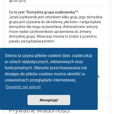
Na górę
Co to jest “Domyślna grupa użytkownika”?
Jeżeli użytkownik jest członkiem kilku grup, jego domyślna
grupa jest używana do określenia, jaki kolor i ranga będzie
domyślnie dla niego wyświetlana. Administrator witryny
może nadać użytkownikowi uprawnienia do zmiany
domyślnej grupy. Wówczas można to zrobić z poziomu
panelu zarządzania kontem.
Na górę
Strona ta używa plików cookies (tzw. ciasteczka)
w celach statystycznych, reklamowych oraz
Czym jest odnośnik “Zespół administracyjny”?
Odnośnik ten prowadzi do strony z listą osób
funkcjonalnych. Warunki przechowywania lub
odpowiedzialnych za forum, na której znajduje się spis
dostępu do plików cookies można określić w
administratorów i moderatorów oraz inne dane, takie jak
ustawieniach przeglądarki internetowej.
fora przez nich moderowane.
Dowiedz się więcej
Na górę
Akceptuję!
Prywatne wiadomości