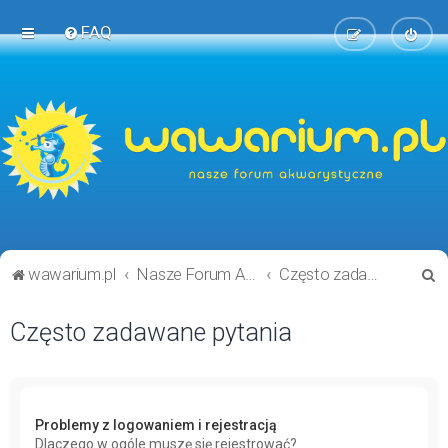
FAQ
S
wawarium.pl
Nasze Forum Akwarystyczne
Często zadawane pytania
z
Często zadawane pytania
u
k
a
j
Problemy z logowaniem i rejestracją
Dlaczego w ogóle muszę się rejestrować?