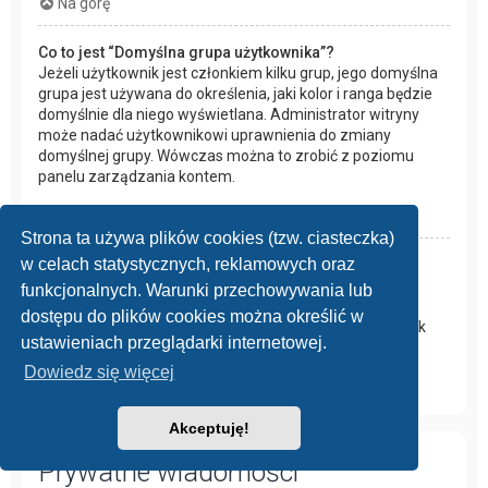
Na górę
Co to jest “Domyślna grupa użytkownika”?
Jeżeli użytkownik jest członkiem kilku grup, jego domyślna
grupa jest używana do określenia, jaki kolor i ranga będzie
domyślnie dla niego wyświetlana. Administrator witryny
może nadać użytkownikowi uprawnienia do zmiany
domyślnej grupy. Wówczas można to zrobić z poziomu
panelu zarządzania kontem.
Na górę
Strona ta używa plików cookies (tzw. ciasteczka)
w celach statystycznych, reklamowych oraz
Czym jest odnośnik “Zespół administracyjny”?
Odnośnik ten prowadzi do strony z listą osób
funkcjonalnych. Warunki przechowywania lub
odpowiedzialnych za forum, na której znajduje się spis
dostępu do plików cookies można określić w
administratorów i moderatorów oraz inne dane, takie jak
ustawieniach przeglądarki internetowej.
fora przez nich moderowane.
Dowiedz się więcej
Na górę
Akceptuję!
Prywatne wiadomości