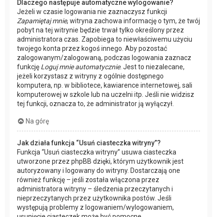
Dlaczego następuje automatyczne wylogowanie?
Jeżeli w czasie logowania nie zaznaczysz funkcji
Zapamiętaj mnie
, witryna zachowa informację o tym, że twój
pobyt na tej witrynie będzie trwał tylko określony przez
administratora czas. Zapobiega to niewłaściwemu użyciu
twojego konta przez kogoś innego. Aby pozostać
zalogowanym/zalogowaną, podczas logowania zaznacz
funkcję
Loguj mnie automatycznie
. Jest to niezalecane,
jeżeli korzystasz z witryny z ogólnie dostępnego
komputera, np. w bibliotece, kawiarence internetowej, sali
komputerowej w szkole lub na uczelni itp. Jeśli nie widzisz
tej funkcji, oznacza to, że administrator ją wyłączył.
Na górę
Jak działa funkcja “Usuń ciasteczka witryny”?
Funkcja “Usuń ciasteczka witryny” usuwa ciasteczka
utworzone przez phpBB dzięki, którym użytkownik jest
autoryzowany i logowany do witryny. Dostarczają one
również funkcję – jeśli została włączona przez
administratora witryny – śledzenia przeczytanych i
nieprzeczytanych przez użytkownika postów. Jeśli
występują problemy z logowaniem/wylogowaniem,
usunięcie ciasteczek może być pomocne.