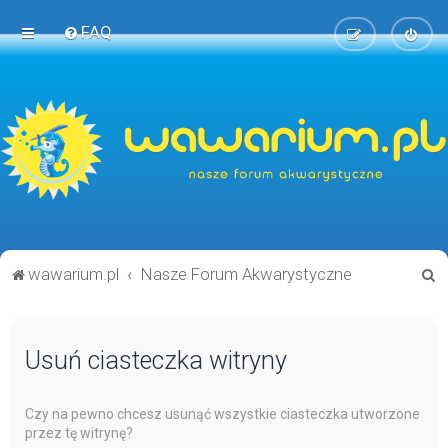
FAQ
S
wawarium.pl
Nasze Forum Akwarystyczne
z
u
Usuń ciasteczka witryny
k
a
j
Czy na pewno chcesz usunąć wszystkie ciasteczka utworzone
przez tę witrynę?