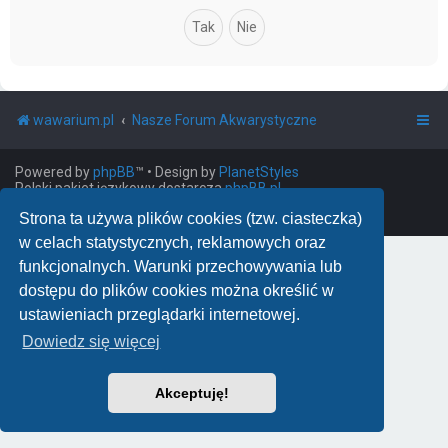
wawarium.pl
Nasze Forum Akwarystyczne
Powered by
phpBB
™
• Design by
PlanetStyles
Polski pakiet językowy dostarcza
phpBB.pl
phpBB Two Factor Authentication ©
paul999
Strona ta używa plików cookies (tzw. ciasteczka)
w celach statystycznych, reklamowych oraz
funkcjonalnych. Warunki przechowywania lub
dostępu do plików cookies można określić w
ustawieniach przeglądarki internetowej.
Dowiedz się więcej
Akceptuję!