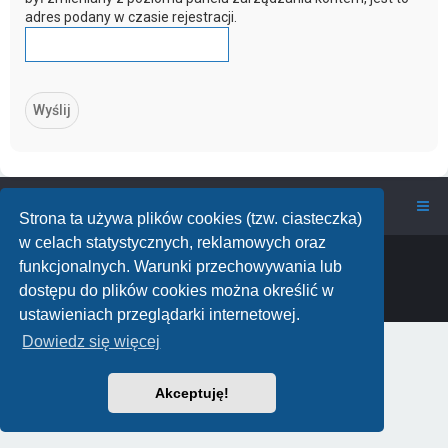
adres podany w czasie rejestracji.
wawarium.pl
Nasze Forum Akwarystyczne
Strona ta używa plików cookies (tzw. ciasteczka)
w celach statystycznych, reklamowych oraz
Powered by
phpBB
™
• Design by
PlanetStyles
funkcjonalnych. Warunki przechowywania lub
Polski pakiet językowy dostarcza
phpBB.pl
dostępu do plików cookies można określić w
phpBB Two Factor Authentication ©
paul999
ustawieniach przeglądarki internetowej.
Dowiedz się więcej
Akceptuję!