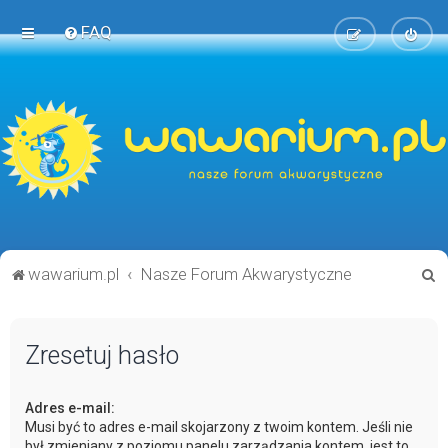
FAQ
S
wawarium.pl
Nasze Forum Akwarystyczne
z
u
Zresetuj hasło
k
a
Adres e-mail:
j
Musi być to adres e-mail skojarzony z twoim kontem. Jeśli nie
był zmieniany z poziomu panelu zarządzania kontem, jest to