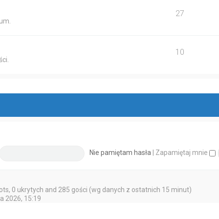
27
ium.
10
ci.
Nie pamiętam hasła
|
Zapamiętaj mnie
bots, 0 ukrytych and 285 gości (wg danych z ostatnich 15 minut)
ja 2026, 15:19