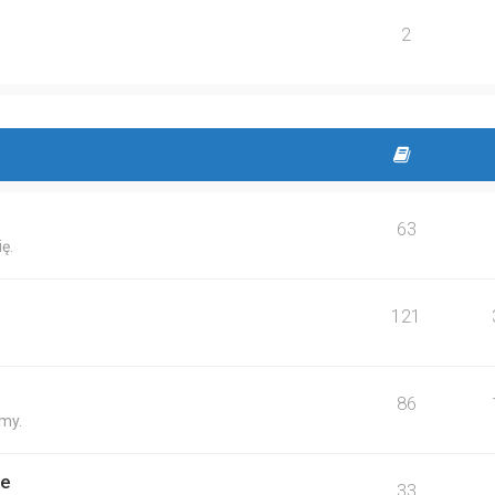
2
63
ę.
121
86
my.
ne
33