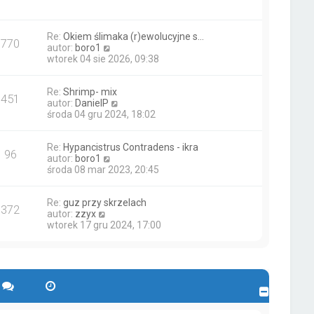
y
e
p
t
o
l
s
n
Re:
Okiem ślimaka (r)ewolucyjne s…
770
t
a
W
autor:
boro1
j
y
wtorek 04 sie 2026, 09:38
n
ś
o
w
w
Re:
Shrimp- mix
i
451
s
W
autor:
DanielP
e
z
y
środa 04 gru 2024, 18:02
t
y
ś
l
p
w
n
o
Re:
Hypancistrus Contradens - ikra
i
a
96
s
W
autor:
boro1
e
j
t
y
środa 08 mar 2023, 20:45
t
n
ś
l
o
w
n
w
Re:
guz przy skrzelach
i
a
s
372
W
autor:
zzyx
e
j
z
y
wtorek 17 gru 2024, 17:00
t
n
y
ś
l
o
p
w
n
w
o
i
a
s
s
e
j
z
t
t
n
y
l
o
p
n
w
o