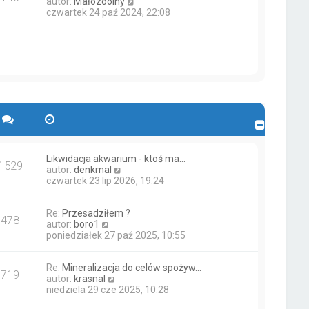
W
autor:
Małozoolny
e
j
z
y
czwartek 24 paź 2024, 22:08
t
n
y
ś
l
o
p
w
n
w
o
i
a
s
s
e
j
z
t
t
n
y
l
o
p
n
w
o
a
s
s
j
z
t
n
y
o
p
w
o
s
s
Likwidacja akwarium - ktoś ma…
1529
z
t
W
autor:
denkmal
y
y
czwartek 23 lip 2026, 19:24
p
ś
o
w
s
Re:
Przesadziłem ?
i
478
t
W
autor:
boro1
e
y
poniedziałek 27 paź 2025, 10:55
t
ś
l
w
n
Re:
Mineralizacja do celów spożyw…
i
a
719
W
autor:
krasnal
e
j
y
niedziela 29 cze 2025, 10:28
t
n
ś
l
o