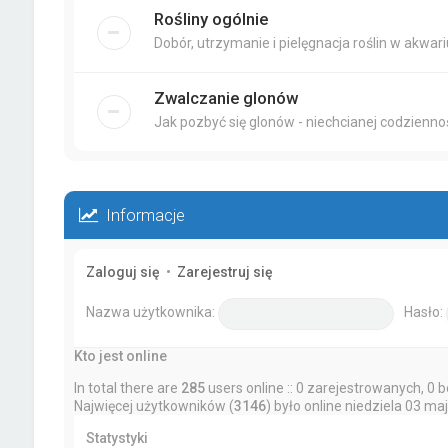
Rośliny ogólnie
Dobór, utrzymanie i pielęgnacja roślin w akwar
Zwalczanie glonów
Jak pozbyć się glonów - niechcianej codziennoś
Informacje
Zaloguj się
•
Zarejestruj się
Nazwa użytkownika:
Hasło:
Kto jest online
In total there are
285
users online :: 0 zarejestrowanych, 0 
Najwięcej użytkowników (
3146
) było online niedziela 03 ma
Statystyki