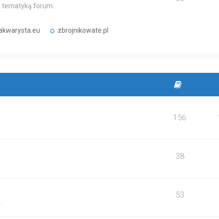
 z tematyką forum.
akwarysta.eu
zbrojnikowate.pl
156
38
53
.