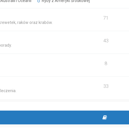
Australii i Oceanii
Ryby z Ameryki Środkowej
71
krewetek, raków oraz krabów.
43
porady.
8
33
leczenia.