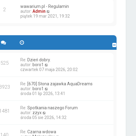
wawarium.pl - Regulamin
2
W
autor:
Admin
y
piątek 19 mar 2021, 19:32
ś
w
i
e
t
l
n
a
j
Re:
Dzień dobry.
525
W
n
autor:
boro1
y
o
czwartek 07 maja 2026, 20:02
ś
w
w
s
Re:
[670] Słona zajawka AquaDreams
i
z
3923
W
autor:
boro1
e
y
y
środa 01 lip 2026, 13:41
t
p
ś
l
o
w
n
s
Re:
Spotkania naszego Forum
i
a
t
1481
W
autor:
zzyx
e
j
y
środa 05 sie 2026, 14:32
t
n
ś
l
o
w
n
w
Re:
Czarna wdowa
i
a
s
140