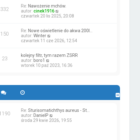
w
n
w
Re:
Nawożenie mchów.
i
a
s
332
W
autor:
cinek1916
e
j
z
y
czwartek 20 lis 2025, 20:08
t
n
y
ś
l
o
p
w
n
w
o
Re:
Nowe oświetlenie do akwa 200l…
i
a
s
s
150
W
autor:
Winter
e
j
z
t
y
czwartek 11 cze 2026, 12:54
t
n
y
ś
l
o
p
w
n
w
o
kolejny filtr, tym razem ZSRR
i
a
s
s
23
W
autor:
boro1
e
j
z
t
y
wtorek 10 paź 2023, 16:36
t
n
y
ś
l
o
p
w
n
w
o
i
a
s
s
e
j
z
t
t
n
y
l
o
p
n
w
o
a
s
s
j
Re:
Sturisomatichthys aureus - St…
z
t
1190
n
W
autor:
DanielP
y
o
y
środa 29 kwie 2026, 19:55
p
w
ś
o
s
w
s
z
i
t