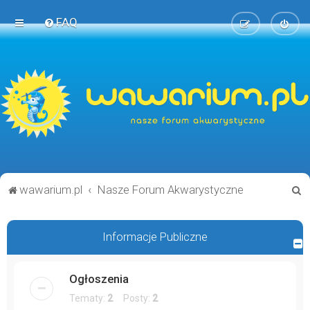
FAQ
S
wawarium.pl
Nasze Forum Akwarystyczne
z
u
Informacje Publiczne
k
a
Ogłoszenia
j
Tematy:
2
Posty:
2