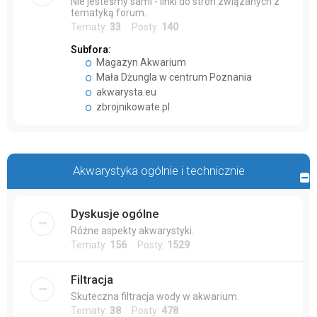
Nie jesteśmy sami - linki do stron związanych z
tematyką forum.
Tematy:
33
Posty:
140
Subfora:
Magazyn Akwarium
Mała Dżungla w centrum Poznania
akwarysta.eu
zbrojnikowate.pl
Akwarystyka ogólnie i technicznie
Dyskusje ogólne
Różne aspekty akwarystyki.
Tematy:
156
Posty:
1529
Filtracja
Skuteczna filtracja wody w akwarium.
Tematy:
38
Posty:
478