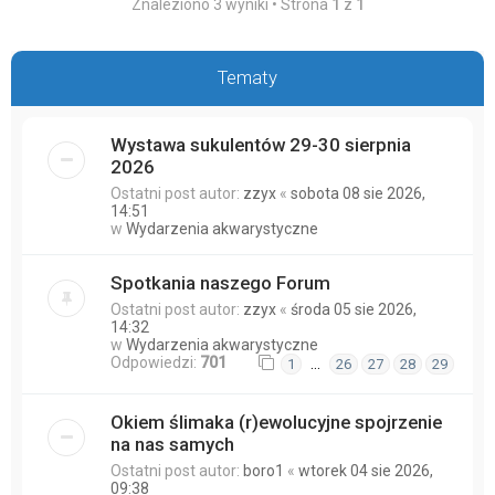
Znaleziono 3 wyniki • Strona
1
z
1
Tematy
Wystawa sukulentów 29-30 sierpnia
2026
Ostatni post autor:
zzyx
«
sobota 08 sie 2026,
14:51
w
Wydarzenia akwarystyczne
Spotkania naszego Forum
Ostatni post autor:
zzyx
«
środa 05 sie 2026,
14:32
w
Wydarzenia akwarystyczne
Odpowiedzi:
701
…
1
26
27
28
29
Okiem ślimaka (r)ewolucyjne spojrzenie
na nas samych
Ostatni post autor:
boro1
«
wtorek 04 sie 2026,
09:38