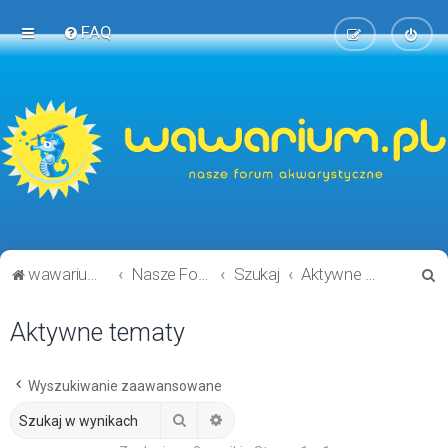
FAQ
S
wawarium.pl
Nasze Forum Akwarystyczne
Szukaj
Aktywne tematy
z
Aktywne tematy
u
k
a
Wyszukiwanie zaawansowane
j
Szukaj
Wyszukiwanie zaawansowane