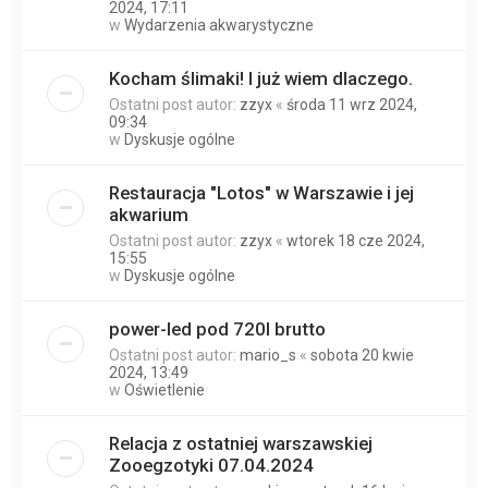
2024, 17:11
w
Wydarzenia akwarystyczne
Kocham ślimaki! I już wiem dlaczego.
Ostatni post autor:
zzyx
«
środa 11 wrz 2024,
09:34
w
Dyskusje ogólne
Restauracja "Lotos" w Warszawie i jej
akwarium
Ostatni post autor:
zzyx
«
wtorek 18 cze 2024,
15:55
w
Dyskusje ogólne
power-led pod 720l brutto
Ostatni post autor:
mario_s
«
sobota 20 kwie
2024, 13:49
w
Oświetlenie
Relacja z ostatniej warszawskiej
Zooegzotyki 07.04.2024