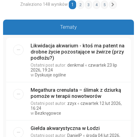
Znaleziono 148 wyników
1
2
3
4
5
Następna
Tematy
Likwidacja akwarium - ktoś ma patent na
drobne życie pozostające w żwirze (przy
podłożu?)
Ostatni post autor:
denkmal
«
czwartek 23 lip
2026, 19:24
w
Dyskusje ogólne
Megathura crenulata – ślimak z dziurką
pomoże w terapii nowotworów
Ostatni post autor:
zzyx
«
czwartek 12 lut 2026,
16:24
w
Bezkręgowce
Giełda akwarystyczna w Łodzi
Ostatni post autor:
DanielP
«
środa 04 lut 2026,