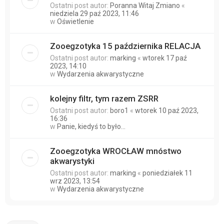
Ostatni post autor:
Poranna Witaj Zmiano
«
niedziela 29 paź 2023, 11:46
w
Oświetlenie
Zooegzotyka 15 października RELACJA
Ostatni post autor:
marking
«
wtorek 17 paź
2023, 14:10
w
Wydarzenia akwarystyczne
kolejny filtr, tym razem ZSRR
Ostatni post autor:
boro1
«
wtorek 10 paź 2023,
16:36
w
Panie, kiedyś to było...
Zooegzotyka WROCŁAW mnóstwo
akwarystyki
Ostatni post autor:
marking
«
poniedziałek 11
wrz 2023, 13:54
w
Wydarzenia akwarystyczne