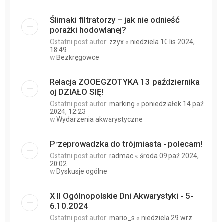
Ślimaki filtratorzy – jak nie odnieść
porażki hodowlanej?
Ostatni post autor:
zzyx
«
niedziela 10 lis 2024,
18:49
w
Bezkręgowce
Relacja ZOOEGZOTYKA 13 października
oj DZIAŁO SIĘ!
Ostatni post autor:
marking
«
poniedziałek 14 paź
2024, 12:23
w
Wydarzenia akwarystyczne
Przeprowadzka do trójmiasta - polecam!
Ostatni post autor:
radmac
«
środa 09 paź 2024,
20:02
w
Dyskusje ogólne
XIII Ogólnopolskie Dni Akwarystyki - 5-
6.10.2024
Ostatni post autor:
mario_s
«
niedziela 29 wrz