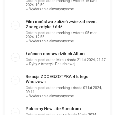
Ostatni post autor:
marking
«
wtorek 16 kwie
2024, 10:59
w
Wydarzenia akwarystyczne
Film mnóstwo zbliżeń zwierząt event
Zooegzotyka Łódź
Ostatni post autor:
marking
«
wtorek 05 mar
2024, 12:55
w
Wydarzenia akwarystyczne
Łańcuch dostaw dzikich Altum
Ostatni post autor:
Miro
«
środa 21 lut 2024, 21:47
w
Ryby z Ameryki Południowej
Relacja ZOOEGZOTYKA 4 lutego
Warszawa
Ostatni post autor:
marking
«
środa 07 lut 2024,
09:11
w
Wydarzenia akwarystyczne
Pokarmy New Life Spectrum
Ostatni post autor:
zzyx
«
środa 10 sty 2024,