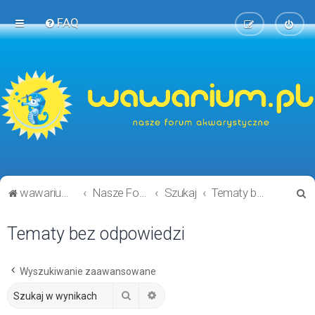
FAQ
S
wawarium.pl
Nasze Forum Akwarystyczne
Szukaj
Tematy bez odpowiedzi
z
Tematy bez odpowiedzi
u
k
a
Wyszukiwanie zaawansowane
j
Szukaj
Wyszukiwanie zaawansowane