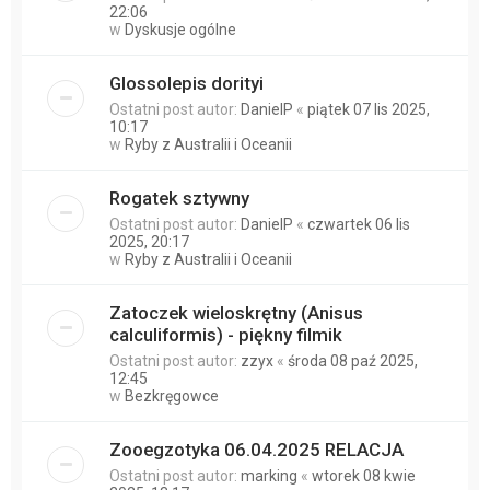
22:06
w
Dyskusje ogólne
Glossolepis dorityi
Ostatni post autor:
DanielP
«
piątek 07 lis 2025,
10:17
w
Ryby z Australii i Oceanii
Rogatek sztywny
Ostatni post autor:
DanielP
«
czwartek 06 lis
2025, 20:17
w
Ryby z Australii i Oceanii
Zatoczek wieloskrętny (Anisus
calculiformis) - piękny filmik
Ostatni post autor:
zzyx
«
środa 08 paź 2025,
12:45
w
Bezkręgowce
Zooegzotyka 06.04.2025 RELACJA
Ostatni post autor:
marking
«
wtorek 08 kwie