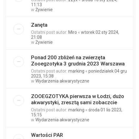
11:13
w
Żywienie
Zanęta
Ostatni post autor:
Miro
«
wtorek 02 sty 2024,
21:08
w
Żywienie
Ponad 200 zbliżeń na zwierzęta
Zooegzotyka 3 grudnia 2023 Warszawa
Ostatni post autor:
marking
«
poniedziałek 04 gru
2023, 15:38
w
Wydarzenia akwarystyczne
ZOOEGZOTYKA pierwsza w Łodzi, dużo
akwarystyki, zresztą sami zobaczcie
Ostatni post autor:
marking
«
środa 01 lis 2023,
15:15
w
Wydarzenia akwarystyczne
Wartości PAR