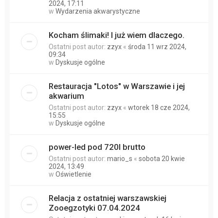
2024, 17:11
w
Wydarzenia akwarystyczne
Kocham ślimaki! I już wiem dlaczego.
Ostatni post autor:
zzyx
«
środa 11 wrz 2024,
09:34
w
Dyskusje ogólne
Restauracja "Lotos" w Warszawie i jej
akwarium
Ostatni post autor:
zzyx
«
wtorek 18 cze 2024,
15:55
w
Dyskusje ogólne
power-led pod 720l brutto
Ostatni post autor:
mario_s
«
sobota 20 kwie
2024, 13:49
w
Oświetlenie
Relacja z ostatniej warszawskiej
Zooegzotyki 07.04.2024