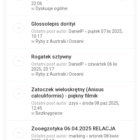
22:06
w
Dyskusje ogólne
Glossolepis dorityi
Ostatni post autor:
DanielP
«
piątek 07 lis 2025,
10:17
w
Ryby z Australii i Oceanii
Rogatek sztywny
Ostatni post autor:
DanielP
«
czwartek 06 lis
2025, 20:17
w
Ryby z Australii i Oceanii
Zatoczek wieloskrętny (Anisus
calculiformis) - piękny filmik
Ostatni post autor:
zzyx
«
środa 08 paź 2025,
12:45
w
Bezkręgowce
Zooegzotyka 06.04.2025 RELACJA
Ostatni post autor:
marking
«
wtorek 08 kwie