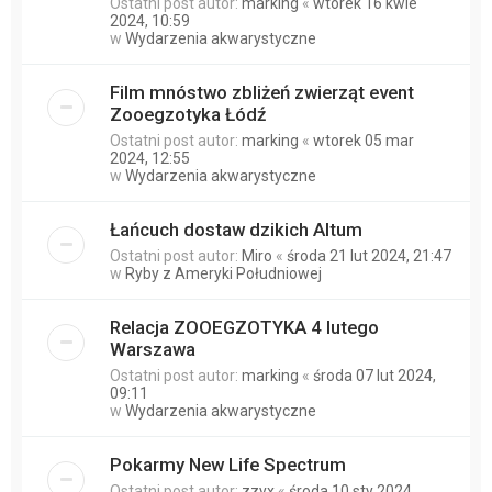
Ostatni post autor:
marking
«
wtorek 16 kwie
2024, 10:59
w
Wydarzenia akwarystyczne
Film mnóstwo zbliżeń zwierząt event
Zooegzotyka Łódź
Ostatni post autor:
marking
«
wtorek 05 mar
2024, 12:55
w
Wydarzenia akwarystyczne
Łańcuch dostaw dzikich Altum
Ostatni post autor:
Miro
«
środa 21 lut 2024, 21:47
w
Ryby z Ameryki Południowej
Relacja ZOOEGZOTYKA 4 lutego
Warszawa
Ostatni post autor:
marking
«
środa 07 lut 2024,
09:11
w
Wydarzenia akwarystyczne
Pokarmy New Life Spectrum
Ostatni post autor:
zzyx
«
środa 10 sty 2024,