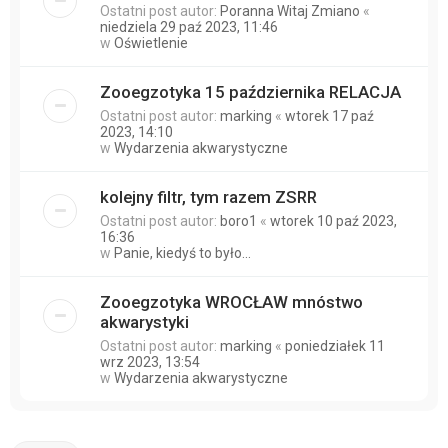
Ostatni post autor:
Poranna Witaj Zmiano
«
niedziela 29 paź 2023, 11:46
w
Oświetlenie
Zooegzotyka 15 października RELACJA
Ostatni post autor:
marking
«
wtorek 17 paź
2023, 14:10
w
Wydarzenia akwarystyczne
kolejny filtr, tym razem ZSRR
Ostatni post autor:
boro1
«
wtorek 10 paź 2023,
16:36
w
Panie, kiedyś to było...
Zooegzotyka WROCŁAW mnóstwo
akwarystyki
Ostatni post autor:
marking
«
poniedziałek 11
wrz 2023, 13:54
w
Wydarzenia akwarystyczne