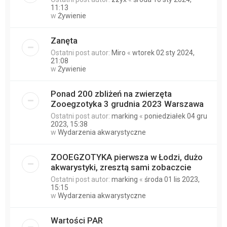
11:13
w
Żywienie
Zanęta
Ostatni post autor:
Miro
«
wtorek 02 sty 2024,
21:08
w
Żywienie
Ponad 200 zbliżeń na zwierzęta
Zooegzotyka 3 grudnia 2023 Warszawa
Ostatni post autor:
marking
«
poniedziałek 04 gru
2023, 15:38
w
Wydarzenia akwarystyczne
ZOOEGZOTYKA pierwsza w Łodzi, dużo
akwarystyki, zresztą sami zobaczcie
Ostatni post autor:
marking
«
środa 01 lis 2023,
15:15
w
Wydarzenia akwarystyczne
Wartości PAR