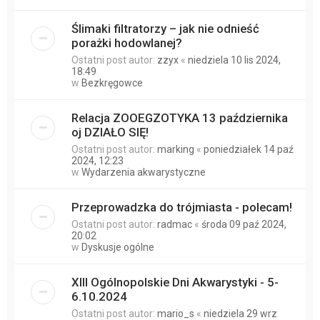
Ślimaki filtratorzy – jak nie odnieść
porażki hodowlanej?
Ostatni post autor:
zzyx
«
niedziela 10 lis 2024,
18:49
w
Bezkręgowce
Relacja ZOOEGZOTYKA 13 października
oj DZIAŁO SIĘ!
Ostatni post autor:
marking
«
poniedziałek 14 paź
2024, 12:23
w
Wydarzenia akwarystyczne
Przeprowadzka do trójmiasta - polecam!
Ostatni post autor:
radmac
«
środa 09 paź 2024,
20:02
w
Dyskusje ogólne
XIII Ogólnopolskie Dni Akwarystyki - 5-
6.10.2024
Ostatni post autor:
mario_s
«
niedziela 29 wrz