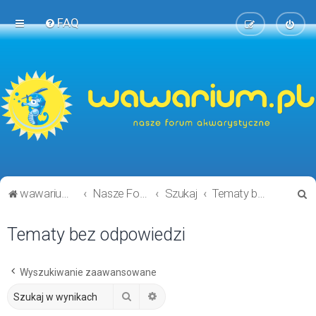
FAQ
S
wawarium.pl
Nasze Forum Akwarystyczne
Szukaj
Tematy bez odpowiedzi
z
Tematy bez odpowiedzi
u
k
a
Wyszukiwanie zaawansowane
j
Szukaj
Wyszukiwanie zaawansowane