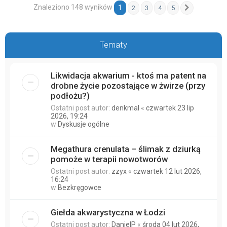
Znaleziono 148 wyników
1
2
3
4
5
Następna
Tematy
Likwidacja akwarium - ktoś ma patent na
drobne życie pozostające w żwirze (przy
podłożu?)
Ostatni post autor:
denkmal
«
czwartek 23 lip
2026, 19:24
w
Dyskusje ogólne
Megathura crenulata – ślimak z dziurką
pomoże w terapii nowotworów
Ostatni post autor:
zzyx
«
czwartek 12 lut 2026,
16:24
w
Bezkręgowce
Giełda akwarystyczna w Łodzi
Ostatni post autor:
DanielP
«
środa 04 lut 2026,