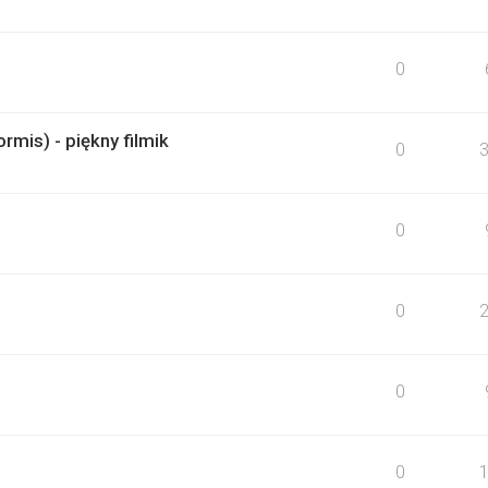
0
rmis) - piękny filmik
0
0
0
0
0