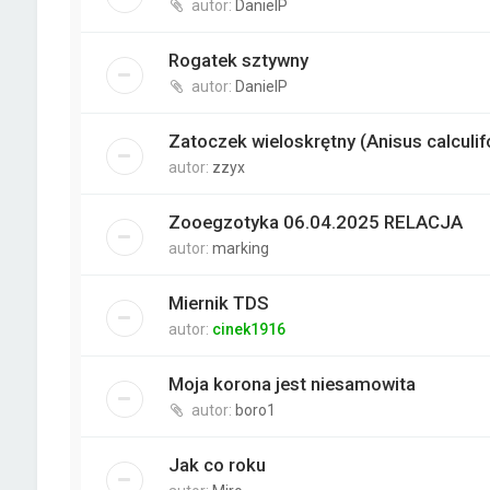
autor:
DanielP
Rogatek sztywny
autor:
DanielP
Zatoczek wieloskrętny (Anisus calculifo
autor:
zzyx
Zooegzotyka 06.04.2025 RELACJA
autor:
marking
Miernik TDS
autor:
cinek1916
Moja korona jest niesamowita
autor:
boro1
Jak co roku