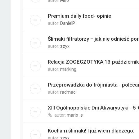
autor:
Miro
Premium daily food- opinie
autor:
DanielP
Ślimaki filtratorzy – jak nie odnieść p
autor:
zzyx
Relacja ZOOEGZOTYKA 13 października
autor:
marking
Przeprowadzka do trójmiasta - poleca
autor:
radmac
XIII Ogólnopolskie Dni Akwarystyki - 5
autor:
mario_s
Kocham ślimaki! I już wiem dlaczego.
autor:
zzyx