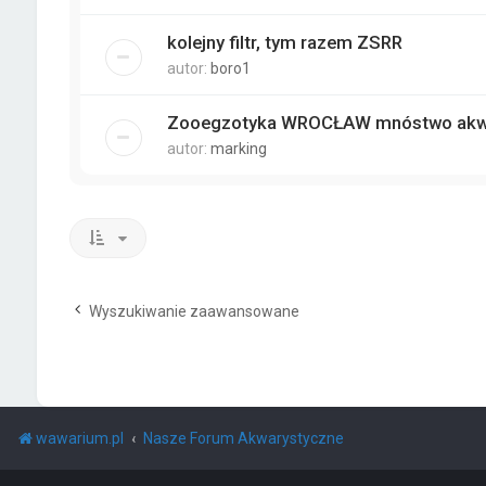
kolejny filtr, tym razem ZSRR
autor:
boro1
Zooegzotyka WROCŁAW mnóstwo akwa
autor:
marking
Wyszukiwanie zaawansowane
wawarium.pl
Nasze Forum Akwarystyczne