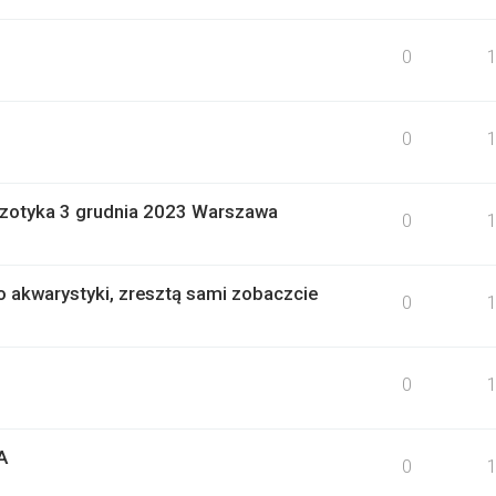
0
0
gzotyka 3 grudnia 2023 Warszawa
0
akwarystyki, zresztą sami zobaczcie
0
0
A
0