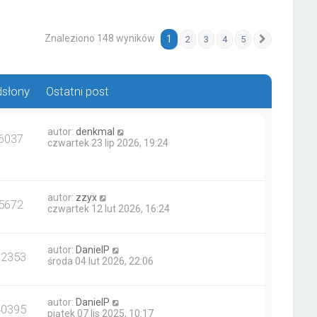
Znaleziono 148 wyników
1
2
3
4
5
Następna
słony
Ostatni post
autor:
denkmal
6037
czwartek 23 lip 2026, 19:24
autor:
zzyx
5672
czwartek 12 lut 2026, 16:24
autor:
DanielP
62353
środa 04 lut 2026, 22:06
autor:
DanielP
40395
piątek 07 lis 2025, 10:17