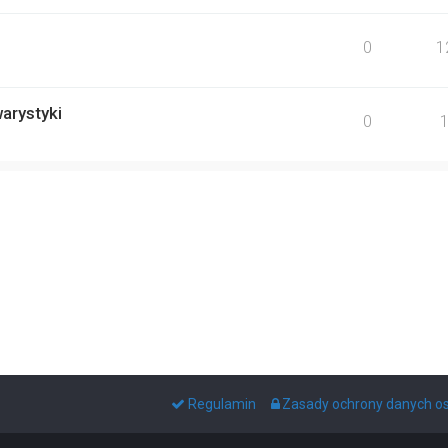
0
1
rystyki
0
Regulamin
Zasady ochrony danych 