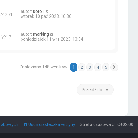
autor:
boro1
24231
wtorek 10 paź 2023, 16:36
autor:
marking
16217
poniedziałek 11 wrz 2023, 13:54
Znaleziono 148 wyników
1
2
3
4
5
Następna
Przejdź do
osobowych
Usuń ciasteczka witryny
Strefa czasowa
UTC+02:00