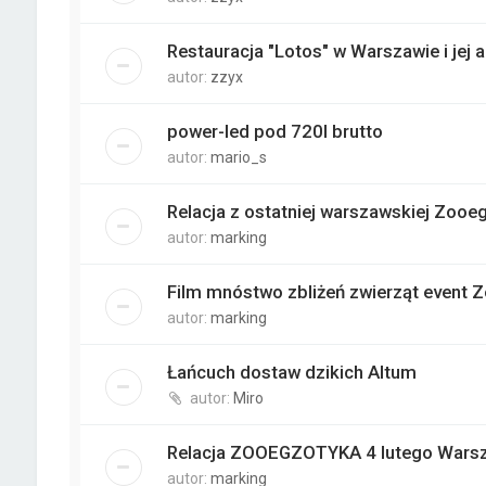
Restauracja "Lotos" w Warszawie i jej
autor:
zzyx
power-led pod 720l brutto
autor:
mario_s
Relacja z ostatniej warszawskiej Zooe
autor:
marking
Film mnóstwo zbliżeń zwierząt event 
autor:
marking
Łańcuch dostaw dzikich Altum
autor:
Miro
Relacja ZOOEGZOTYKA 4 lutego Wars
autor:
marking