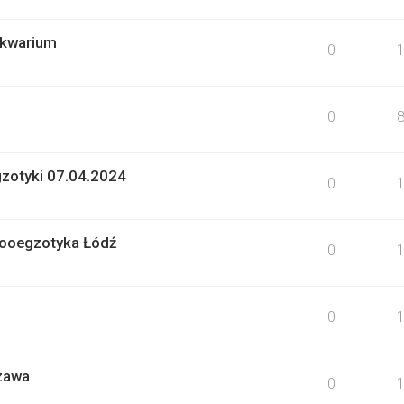
 akwarium
0
0
gzotyki 07.04.2024
0
Zooegzotyka Łódź
0
0
zawa
0