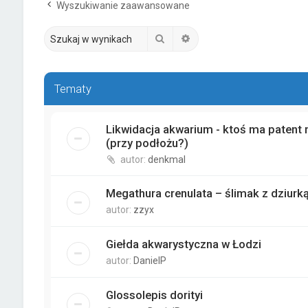
Wyszukiwanie zaawansowane
Szukaj
Wyszukiwanie zaawanso
Tematy
Likwidacja akwarium - ktoś ma patent 
(przy podłożu?)
autor:
denkmal
Megathura crenulata – ślimak z dziur
autor:
zzyx
Giełda akwarystyczna w Łodzi
autor:
DanielP
Glossolepis dorityi