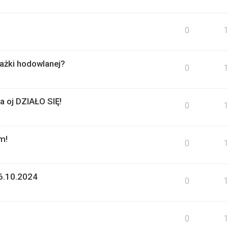
0
orażki hodowlanej?
0
 oj DZIAŁO SIĘ!
0
m!
0
-6.10.2024
0
0