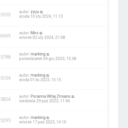
autor:
zzyx
15353
środa 10 sty 2024, 11:13
autor:
Miro
16069
wtorek 02 sty 2024, 21:08
autor:
marking
15788
poniedziałek 04 gru 2023, 15:38
autor:
marking
15104
środa 01 lis 2023, 15:15
autor:
Poranna Witaj Zmiano
15824
niedziela 29 paź 2023, 11:46
autor:
marking
15295
wtorek 17 paź 2023, 14:10