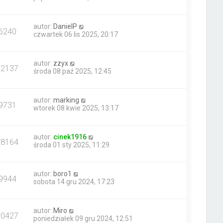
autor:
DanielP
6240
czwartek 06 lis 2025, 20:17
autor:
zzyx
32137
środa 08 paź 2025, 12:45
autor:
marking
9731
wtorek 08 kwie 2025, 13:17
autor:
cinek1916
28164
środa 01 sty 2025, 11:29
autor:
boro1
9944
sobota 14 gru 2024, 17:23
autor:
Miro
10427
poniedziałek 09 gru 2024, 12:51