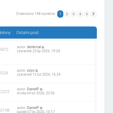
Znaleziono 148 wyników
1
2
3
4
5
Następna
słony
Ostatni post
autor:
denkmal
5472
czwartek 23 lip 2026, 19:24
autor:
zzyx
5526
czwartek 12 lut 2026, 16:24
autor:
DanielP
62225
środa 04 lut 2026, 22:06
autor:
DanielP
40198
piątek 07 lis 2025, 10:17