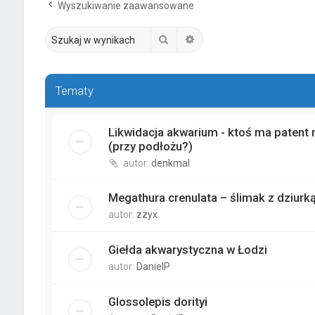
Wyszukiwanie zaawansowane
Szukaj
Wyszukiwanie zaawanso
Tematy
Likwidacja akwarium - ktoś ma patent 
(przy podłożu?)
autor:
denkmal
Megathura crenulata – ślimak z dziur
autor:
zzyx
Giełda akwarystyczna w Łodzi
autor:
DanielP
Glossolepis dorityi