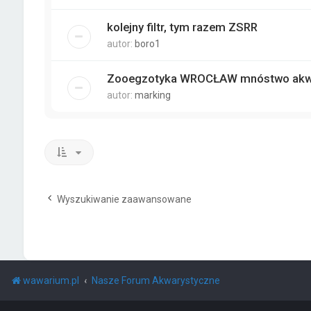
kolejny filtr, tym razem ZSRR
autor:
boro1
Zooegzotyka WROCŁAW mnóstwo akwa
autor:
marking
Wyszukiwanie zaawansowane
wawarium.pl
Nasze Forum Akwarystyczne