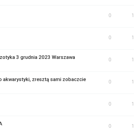
0
0
gzotyka 3 grudnia 2023 Warszawa
0
akwarystyki, zresztą sami zobaczcie
0
0
A
0