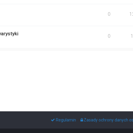
0
1
rystyki
0
Regulamin
Zasady ochrony danych 