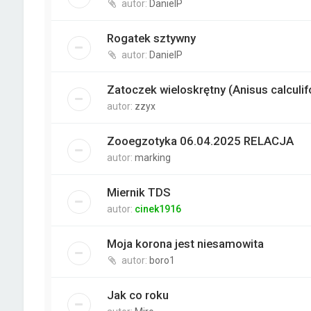
autor:
DanielP
Rogatek sztywny
autor:
DanielP
Zatoczek wieloskrętny (Anisus calculifo
autor:
zzyx
Zooegzotyka 06.04.2025 RELACJA
autor:
marking
Miernik TDS
autor:
cinek1916
Moja korona jest niesamowita
autor:
boro1
Jak co roku