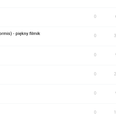
0
rmis) - piękny filmik
0
0
0
0
0