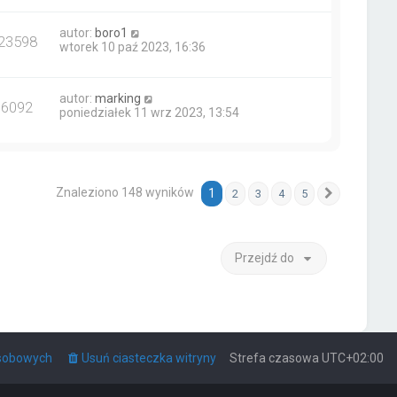
autor:
boro1
23598
wtorek 10 paź 2023, 16:36
autor:
marking
16092
poniedziałek 11 wrz 2023, 13:54
Znaleziono 148 wyników
1
2
3
4
5
Następna
Przejdź do
osobowych
Usuń ciasteczka witryny
Strefa czasowa
UTC+02:00