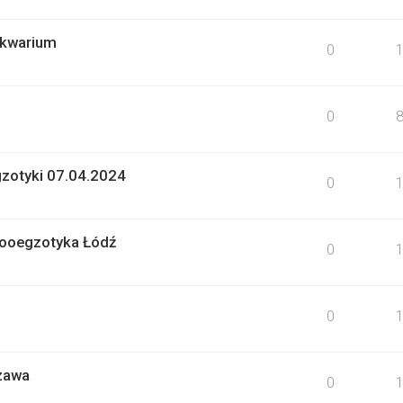
 akwarium
0
0
gzotyki 07.04.2024
0
Zooegzotyka Łódź
0
0
zawa
0