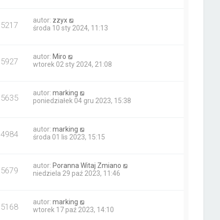
autor:
zzyx
15217
środa 10 sty 2024, 11:13
autor:
Miro
15927
wtorek 02 sty 2024, 21:08
autor:
marking
15635
poniedziałek 04 gru 2023, 15:38
autor:
marking
14984
środa 01 lis 2023, 15:15
autor:
Poranna Witaj Zmiano
15679
niedziela 29 paź 2023, 11:46
autor:
marking
15168
wtorek 17 paź 2023, 14:10