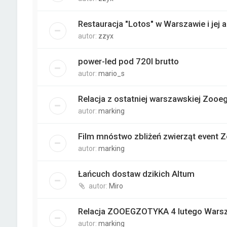
Restauracja "Lotos" w Warszawie i jej
autor:
zzyx
power-led pod 720l brutto
autor:
mario_s
Relacja z ostatniej warszawskiej Zooe
autor:
marking
Film mnóstwo zbliżeń zwierząt event 
autor:
marking
Łańcuch dostaw dzikich Altum
autor:
Miro
Relacja ZOOEGZOTYKA 4 lutego Wars
autor:
marking