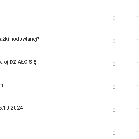
0
orażki hodowlanej?
0
 oj DZIAŁO SIĘ!
0
m!
0
-6.10.2024
0
0