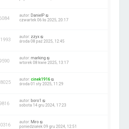
autor:
DanielP
6084
czwartek 06 lis 2025, 20:17
autor:
zzyx
31993
środa 08 paź 2025, 12:45
autor:
marking
9590
wtorek 08 kwie 2025, 13:17
autor:
cinek1916
28025
środa 01 sty 2025, 11:29
autor:
boro1
9816
sobota 14 gru 2024, 17:23
autor:
Miro
10316
poniedziałek 09 gru 2024, 12:51