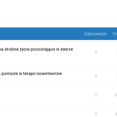
wane
Odpowiedzi
Od
na drobne życie pozostające w żwirze
0
ką pomoże w terapii nowotworów
0
0
0