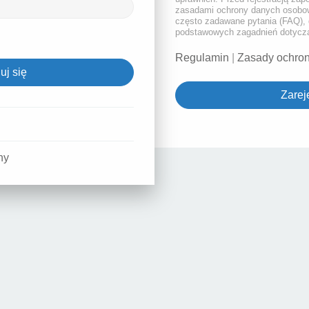
zasadami ochrony danych osobow
często zadawane pytania (FAQ), 
podstawowych zagadnień dotyczą
Regulamin
|
Zasady ochro
Zareje
ny