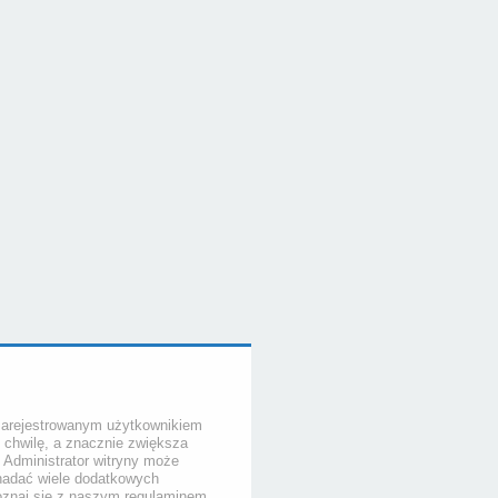
zarejestrowanym użytkownikiem
o chwilę, a znacznie zwiększa
. Administrator witryny może
nadać wiele dodatkowych
poznaj się z naszym regulaminem,