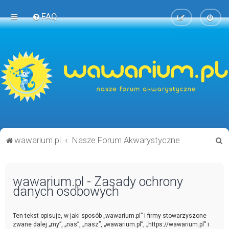
FAQ
S
wawarium.pl
Nasze Forum Akwarystyczne
z
u
wawarium.pl - Zasady ochrony
k
danych osobowych
a
j
Ten tekst opisuje, w jaki sposób „wawarium.pl” i firmy stowarzyszone
zwane dalej „my”, „nas”, „nasz”, „wawarium.pl”, „https://wawarium.pl” i