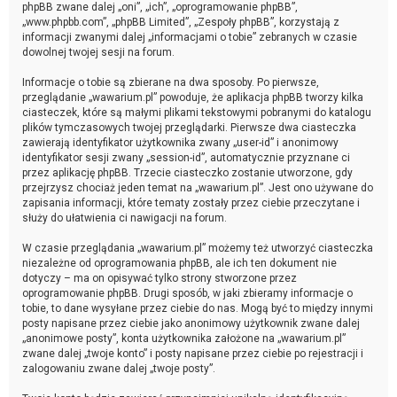
phpBB zwane dalej „oni”, „ich”, „oprogramowanie phpBB”,
„www.phpbb.com”, „phpBB Limited”, „Zespoły phpBB”, korzystają z
informacji zwanymi dalej „informacjami o tobie” zebranych w czasie
dowolnej twojej sesji na forum.
Informacje o tobie są zbierane na dwa sposoby. Po pierwsze,
przeglądanie „wawarium.pl” powoduje, że aplikacja phpBB tworzy kilka
ciasteczek, które są małymi plikami tekstowymi pobranymi do katalogu
plików tymczasowych twojej przeglądarki. Pierwsze dwa ciasteczka
zawierają identyfikator użytkownika zwany „user-id” i anonimowy
identyfikator sesji zwany „session-id”, automatycznie przyznane ci
przez aplikację phpBB. Trzecie ciasteczko zostanie utworzone, gdy
przejrzysz chociaż jeden temat na „wawarium.pl”. Jest ono używane do
zapisania informacji, które tematy zostały przez ciebie przeczytane i
służy do ułatwienia ci nawigacji na forum.
W czasie przeglądania „wawarium.pl” możemy też utworzyć ciasteczka
niezależne od oprogramowania phpBB, ale ich ten dokument nie
dotyczy – ma on opisywać tylko strony stworzone przez
oprogramowanie phpBB. Drugi sposób, w jaki zbieramy informacje o
tobie, to dane wysyłane przez ciebie do nas. Mogą być to między innymi
posty napisane przez ciebie jako anonimowy użytkownik zwane dalej
„anonimowe posty”, konta użytkownika założone na „wawarium.pl”
zwane dalej „twoje konto” i posty napisane przez ciebie po rejestracji i
zalogowaniu zwane dalej „twoje posty”.