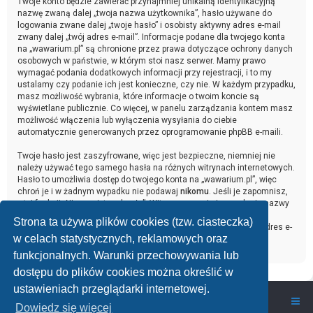
Twoje konto będzie zawierać przynajmniej unikalną identyfikacyjną
nazwę zwaną dalej „twoja nazwa użytkownika”, hasło używane do
logowania zwane dalej „twoje hasło” i osobisty aktywny adres e-mail
zwany dalej „twój adres e-mail”. Informacje podane dla twojego konta
na „wawarium.pl” są chronione przez prawa dotyczące ochrony danych
osobowych w państwie, w którym stoi nasz serwer. Mamy prawo
wymagać podania dodatkowych informacji przy rejestracji, i to my
ustalamy czy podanie ich jest konieczne, czy nie. W każdym przypadku,
masz możliwość wybrania, które informacje o twoim koncie są
wyświetlane publicznie. Co więcej, w panelu zarządzania kontem masz
możliwość włączenia lub wyłączenia wysyłania do ciebie
automatycznie generowanych przez oprogramowanie phpBB e-maili.
Twoje hasło jest zaszyfrowane, więc jest bezpieczne, niemniej nie
należy używać tego samego hasła na różnych witrynach internetowych.
Hasło to umożliwia dostęp do twojego konta na „wawarium.pl”, więc
chroń je i w żadnym wypadku nie podawaj
nikomu
. Jeśli je zapomnisz,
użyj funkcji „Nie pamiętam hasła”. Witryna poprosi cię o podanie nazwy
użytkownika i adresu e-mail. Po podaniu tych danych zostanie
Strona ta używa plików cookies (tzw. ciasteczka)
wygenerowane nowe hasło i przesłane na podany przez ciebie adres e-
w celach statystycznych, reklamowych oraz
mail. Umożliwi ono odzyskanie dostępu do twojego konta.
funkcjonalnych. Warunki przechowywania lub
dostępu do plików cookies można określić w
ustawieniach przeglądarki internetowej.
wawarium.pl
Nasze Forum Akwarystyczne
Dowiedz się więcej