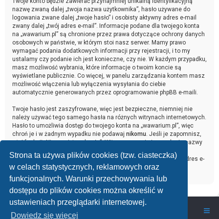
Twoje konto będzie zawierać przynajmniej unikalną identyfikacyjną
nazwę zwaną dalej „twoja nazwa użytkownika”, hasło używane do
logowania zwane dalej „twoje hasło” i osobisty aktywny adres e-mail
zwany dalej „twój adres e-mail”. Informacje podane dla twojego konta
na „wawarium.pl” są chronione przez prawa dotyczące ochrony danych
osobowych w państwie, w którym stoi nasz serwer. Mamy prawo
wymagać podania dodatkowych informacji przy rejestracji, i to my
ustalamy czy podanie ich jest konieczne, czy nie. W każdym przypadku,
masz możliwość wybrania, które informacje o twoim koncie są
wyświetlane publicznie. Co więcej, w panelu zarządzania kontem masz
możliwość włączenia lub wyłączenia wysyłania do ciebie
automatycznie generowanych przez oprogramowanie phpBB e-maili.
Twoje hasło jest zaszyfrowane, więc jest bezpieczne, niemniej nie
należy używać tego samego hasła na różnych witrynach internetowych.
Hasło to umożliwia dostęp do twojego konta na „wawarium.pl”, więc
chroń je i w żadnym wypadku nie podawaj
nikomu
. Jeśli je zapomnisz,
użyj funkcji „Nie pamiętam hasła”. Witryna poprosi cię o podanie nazwy
użytkownika i adresu e-mail. Po podaniu tych danych zostanie
Strona ta używa plików cookies (tzw. ciasteczka)
wygenerowane nowe hasło i przesłane na podany przez ciebie adres e-
w celach statystycznych, reklamowych oraz
mail. Umożliwi ono odzyskanie dostępu do twojego konta.
funkcjonalnych. Warunki przechowywania lub
dostępu do plików cookies można określić w
ustawieniach przeglądarki internetowej.
wawarium.pl
Nasze Forum Akwarystyczne
Dowiedz się więcej