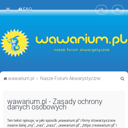
FAQ
S
wawarium.pl
Nasze Forum Akwarystyczne
z
u
wawarium.pl - Zasady ochrony
k
danych osobowych
a
j
Ten tekst opisuje, w jaki sposób „wawarium.pl” i firmy stowarzyszone
zwane dalej „my”, „nas”, „nasz”, „wawarium.pl”, „https://wawarium.pl” i