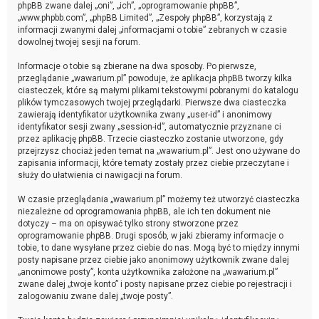
phpBB zwane dalej „oni”, „ich”, „oprogramowanie phpBB”,
„www.phpbb.com”, „phpBB Limited”, „Zespoły phpBB”, korzystają z
informacji zwanymi dalej „informacjami o tobie” zebranych w czasie
dowolnej twojej sesji na forum.
Informacje o tobie są zbierane na dwa sposoby. Po pierwsze,
przeglądanie „wawarium.pl” powoduje, że aplikacja phpBB tworzy kilka
ciasteczek, które są małymi plikami tekstowymi pobranymi do katalogu
plików tymczasowych twojej przeglądarki. Pierwsze dwa ciasteczka
zawierają identyfikator użytkownika zwany „user-id” i anonimowy
identyfikator sesji zwany „session-id”, automatycznie przyznane ci
przez aplikację phpBB. Trzecie ciasteczko zostanie utworzone, gdy
przejrzysz chociaż jeden temat na „wawarium.pl”. Jest ono używane do
zapisania informacji, które tematy zostały przez ciebie przeczytane i
służy do ułatwienia ci nawigacji na forum.
W czasie przeglądania „wawarium.pl” możemy też utworzyć ciasteczka
niezależne od oprogramowania phpBB, ale ich ten dokument nie
dotyczy – ma on opisywać tylko strony stworzone przez
oprogramowanie phpBB. Drugi sposób, w jaki zbieramy informacje o
tobie, to dane wysyłane przez ciebie do nas. Mogą być to między innymi
posty napisane przez ciebie jako anonimowy użytkownik zwane dalej
„anonimowe posty”, konta użytkownika założone na „wawarium.pl”
zwane dalej „twoje konto” i posty napisane przez ciebie po rejestracji i
zalogowaniu zwane dalej „twoje posty”.