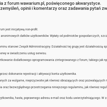
nia z forum wawarium.pl, poświęconego akwarystyce.
zemyśleń, opinii i komentarzy oraz zadawania pytań zw
m jest inicjatywą non-profit.
i anonimowych datków użytkowników. Wpłaty od podmiotów gospodarczych, szcze
inu stanowi Zespół Administracyjny. Działalność tej grupy jest działalnością sp
zerwy w świadczeniu usług serwisu.
ytkowanie dodatkowego oprogramowania zintegrowanego z forum, takiego jak np. 
rzez dokonanie rejestracji i aktywacji konta użytkownika.
ch za wulgarne, nieprzyzwoite jak również obrażających oraz pozwalających na 
nia oraz bezwzględnego przestrzegania niniejszego regulaminu, jak również reg
żytkownika, hasła, poprawnego adresu e-mail oraz kodu uwierzytelniającego. W z