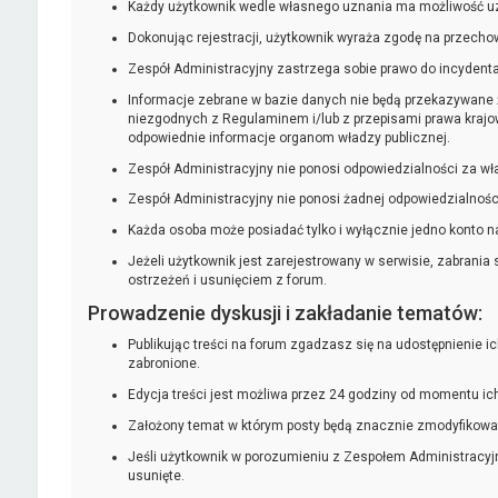
Każdy użytkownik wedle własnego uznania ma możliwość uzup
Dokonując rejestracji, użytkownik wyraża zgodę na przechow
Zespół Administracyjny zastrzega sobie prawo do incydental
Informacje zebrane w bazie danych nie będą przekazywane 
niezgodnych z Regulaminem i/lub z przepisami prawa krajow
odpowiednie informacje organom władzy publicznej.
Zespół Administracyjny nie ponosi odpowiedzialności za w
Zespół Administracyjny nie ponosi żadnej odpowiedzialno
Każda osoba może posiadać tylko i wyłącznie jedno konto n
Jeżeli użytkownik jest zarejestrowany w serwisie, zabrani
ostrzeżeń i usunięciem z forum.
Prowadzenie dyskusji i zakładanie tematów:
Publikując treści na forum zgadzasz się na udostępnienie 
zabronione.
Edycja treści jest możliwa przez 24 godziny od momentu i
Założony temat w którym posty będą znacznie zmodyfikowan
Jeśli użytkownik w porozumieniu z Zespołem Administracyj
usunięte.