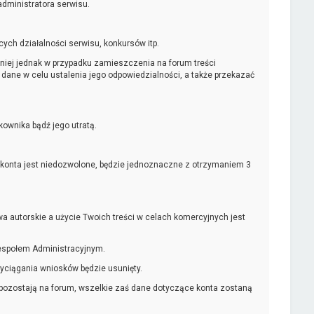
dministratora serwisu.
ych działalności serwisu, konkursów itp.
iej jednak w przypadku zamieszczenia na forum treści
dane w celu ustalenia jego odpowiedzialności, a także przekazać
wnika bądź jego utratą.
tikonta jest niedozwolone, będzie jednoznaczne z otrzymaniem 3
a autorskie a użycie Twoich treści w celach komercyjnych jest
Zespołem Administracyjnym.
yciągania wniosków będzie usunięty.
 pozostają na forum, wszelkie zaś dane dotyczące konta zostaną