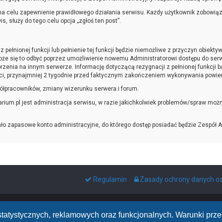
a celu zapewnienie prawidłowego działania serwisu. Każdy użytkownik zobowiąza
 służy do tego celu opcja „zgłoś ten post”.
 pełnionej funkcji lub pełnienie tej funkcji będzie niemożliwe z przyczyn obiekt
że się to odbyć poprzez umożliwienie nowemu Administratorowi dostępu do serw
zenia na innym serwerze. Informację dotyczącą rezygnacji z pełnionej funkcji 
i, przynajmniej 2 tygodnie przed faktycznym zakończeniem wykonywania powierz
ółpracowników, zmiany wizerunku serwera i forum.
um.pl jest administracja serwisu, w razie jakichkolwiek problemów/spraw możn
ało zapasowe konto administracyjne, do którego dostęp posiadać będzie Zespół A
Regulamin
Zasady ochrony danych 
h statystycznych, reklamowych oraz funkcjonalnych. Warunki pr