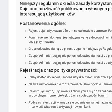
Niniejszy regulamin określa zasady korzysta
Daje ono możliwość publikowania własnych pr
interesującą użytkowników.
Postanowienia ogólne:
Rejestracja i użytkowanie forum są całkowicie darmowe. Foru
Forum (serwer, domena) jest utrzymywane z dobrowolnych 
będą przyjmowane.
Grupę odpowiedzialną za przestrzeganie niniejszego Regulam
Zespół Administracyjny nie ponosi odpowiedzialności za pr
Zespół Administracyjny nie ponosi odpowiedzialności za uż
Rejestracja oraz polityka prywatności:
Pełny dostęp do serwisu można uzyskać tylko i wyłącznie pop
Nazwa użytkownika nie może zawierać słów ogólnie uznawany
Rejestrując konto, użytkownik zobowiązuje się do zapozna
w dowolnym momencie/cyklu życia społeczności forum.
Podczas rejestracji, wymaga się podania unikalnej nazwy u
możliwość włączenia aktywacji nowych kont.