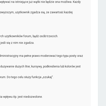
ywać na istniejące już wątki nie będzie ona możliwa. Każdy
powyższym, użytkownik zgadza się, że zawartość każdej
ch użytkowników forum, bądź osób trzecich.
śli się z nim nie zgadza.
ministracyjny ma pełne prawo moderować tego typu posty oraz
żywanie dużych liter, kursywy, podkreślenia lub kolorów jest
um. Do tego celu służy funkcja „szukaj”.
a wpływu itp. jest niedozwolone.