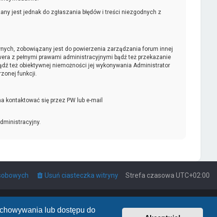
ny jest jednak do zgłaszania błędów i treści niezgodnych z
ywnych, zobowiązany jest do powierzenia zarządzania forum innej
era z pełnymi prawami administracyjnymi bądź też przekazanie
bądź też obiektywnej niemożności jej wykonywania Administrator
onej funkcji.
a kontaktować się przez PW lub e-mail
dministracyjny.
osobowych
Usuń ciasteczka witryny
Strefa czasowa
UTC+02:00
zechowywania lub dostępu do