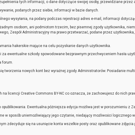
ełnienia tych informacji, o dane dotyczące swojej osoby, przewidziane przez a
ywanie, podanych przez siebie, informacji w bazie danych.
nego wysyłania, na podany podczas rejestracji adres e-mail, informacji dotycząc
żadnym osobom, ani podmiotom trzecim, bez pisemnej zgody użytkownika, niemn
ego, Zespół Administracyjny ma prawo przetwarzać, podane przez użytkownika, 
łamania hakerskie mające na celu pozyskanie danych użytkownika.
ści za ewentualne szkody spowodowane bezprawnym przechwyceniem hasła użytko
a forum.
a się tworzenia nowych kont bez wyraźnej zgody Administratorów. Posiadanie mul
ich na licencji Creative Commons BY-NC co oznacza, że zachowujesz do nich praw
ch opublikowania. Ewentualna późniejsza edycja możliwa jest w porozumieniu z 
e w sposób uniemożliwiający jego czytanie, niedający możliwości logicznego w
nym zdecyduje się na usunięcie konta wszelkie posty oraz opublikowane zdjęcia