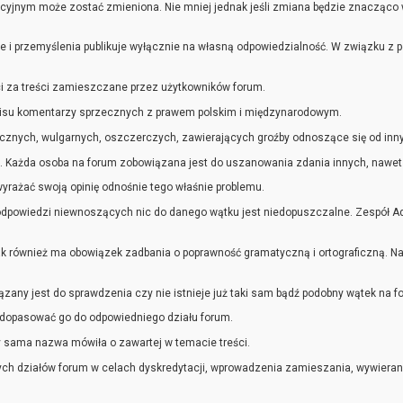
jnym może zostać zmieniona. Nie mniej jednak jeśli zmiana będzie znacząco wpł
e i przemyślenia publikuje wyłącznie na własną odpowiedzialność. W związku z 
ci za treści zamieszczane przez użytkowników forum.
isu komentarzy sprzecznych z prawem polskim i międzynarodowym.
cznych, wulgarnych, oszczerczych, zawierających groźby odnoszące się od inny
. Każda osoba na forum zobowiązana jest do uszanowania zdania innych, nawet je
yrażać swoją opinię odnośnie tego właśnie problemu.
dpowiedzi niewnoszących nic do danego wątku jest niedopuszczalne. Zespół Ad
ak również ma obowiązek zadbania o poprawność gramatyczną i ortograficzną. Nadu
ny jest do sprawdzenia czy nie istnieje już taki sam bądź podobny wątek na for
 dopasować go do odpowiedniego działu forum.
 sama nazwa mówiła o zawartej w temacie treści.
zych działów forum w celach dyskredytacji, wprowadzenia zamieszania, wywierani