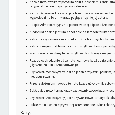
Nazwa użytkownika w porozumieniu z Zespołem Administracy
przypadek będzie rozpatrywany odrębnie.
Każdy użytkownik korzystając z forum wszystkie komentarz
wypowiedzi na forum wyraża poglądy i opinie jej autora.
Zespół Administracyjny nie ponosi żadnej odpowiedzialnoś
Niedopuszczalne jest umieszczanie na łamach forum serw
Zabrania się zamieszania wiadomości obraźliwych, obsceni
Zabronione jest traktowanie innych użytkowników z pogardą
W odpowiedzi na dany temat użytkownik zobowiązany jest w
Rażące odchodzenie od tematu rozmowy, bądź udzielanie o
gdy uzna za konieczne usuwać je.
Użytkownik zobowiązany jest do pisania w języku polskim, j
niedopuszczalne.
Przed założeniem nowego tematu każdy użytkownik zobowiąza
Zakładając nowy temat każdy użytkownik zobowiązany jest
Użytkownik zobowiązany jest nazywać nowe tematy tak, aby
Publiczne ujawnienie prywatnej korespondencji i/lub roboc
Kary: