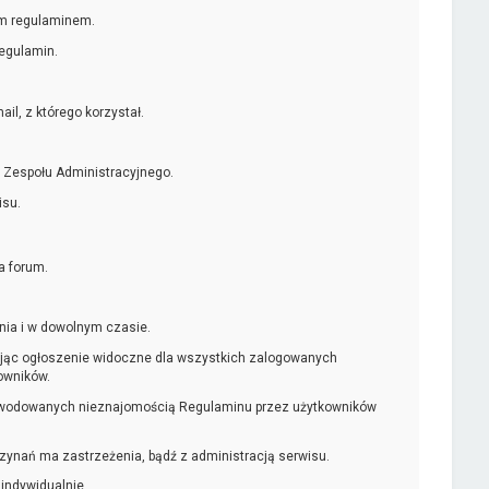
ym regulaminem.
egulamin.
l, z którego korzystał.
 Zespołu Administracyjnego.
isu.
a forum.
nia i w dowolnym czasie.
kując ogłoszenie widoczne dla wszystkich zalogowanych
owników.
powodowanych nieznajomością Regulaminu przez użytkowników
czynań ma zastrzeżenia, bądź z administracją serwisu.
 indywidualnie.