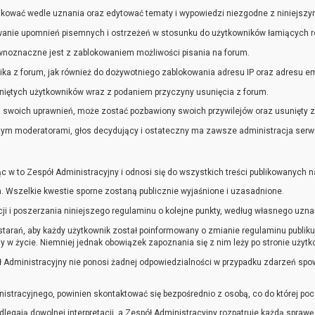
ikować wedle uznania oraz edytować tematy i wypowiedzi niezgodne z niniejsz
anie upomnień pisemnych i ostrzeżeń w stosunku do użytkowników łamiących r
wnoznaczne jest z zablokowaniem możliwości pisania na forum.
a z forum, jak również do dożywotniego zablokowania adresu IP oraz adresu emai
suniętych użytkowników wraz z podaniem przyczyny usunięcia z forum.
 swoich uprawnień, może zostać pozbawiony swoich przywilejów oraz usunięty z
tym moderatorami, głos decydujący i ostateczny ma zawsze administracja serw
 w to Zespół Administracyjny i odnosi się do wszystkich treści publikowanych n
 Wszelkie kwestie sporne zostaną publicznie wyjaśnione i uzasadnione.
ji i poszerzania niniejszego regulaminu o kolejne punkty, według własnego uzna
 starań, aby każdy użytkownik został poinformowany o zmianie regulaminu publi
 w życie. Niemniej jednak obowiązek zapoznania się z nim leży po stronie użytk
 Administracyjny nie ponosi żadnej odpowiedzialności w przypadku zdarzeń s
nistracyjnego, powinien skontaktować się bezpośrednio z osobą, co do której po
dlegają dowolnej interpretacji, a Zespół Administracyjny rozpatruje każdą sprawę