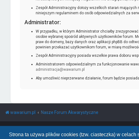
Zespół Administracyjny dołoży wszelkich starań mających n
niniejszym regulaminem do osób odpowiedzialnych za serwis,
Administrator:
W przypadku, w którym Administrator chciałby zrezygnować z
osobie wybranej spośród aktywnych użytkowników forum. Mo
praw do domeny, bazy danych oraz aplikacji phpBB do odtwor
powinien przekazać użytkownikom forum, w miarę możliwośc
Zespół Administracyjny posiada wszelkie prawa doboru wsp
Administratorem odpowiedzialnym za funkcjonowanie wawari
administracja@wawarium.pl
Aby umożliwić nieprzerwane działanie, forum będzie posiad
wawarium.pl
Nasze Forum Akwarystyczne
Powered by
phpBB
™
• Design by
PlanetStyles
Polski pakiet językowy dostarcza
phpBB.pl
Strona ta używa plików cookies (tzw. ciasteczka) w celac
phpBB Two Factor Authentication ©
paul999