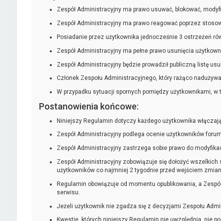
Zespół Administracyjny ma prawo usuwać, blokować, modyf
Zespół Administracyjny ma prawo reagować poprzez stosow
Posiadanie przez użytkownika jednocześnie 3 ostrzeżeń ró
Zespół Administracyjny ma pełne prawo usunięcia użytkownik
Zespół Administracyjny będzie prowadził publiczną listę u
Członek Zespołu Administracyjnego, który rażąco nadużywa
W przypadku sytuacji spornych pomiędzy użytkownikami, w 
Postanowienia końcowe:
Niniejszy Regulamin dotyczy każdego użytkownika włączając
Zespół Administracyjny podlega ocenie użytkowników forum.
Zespół Administracyjny zastrzega sobie prawo do modyfikac
Zespół Administracyjny zobowiązuje się dołożyć wszelkich
użytkowników co najmniej 2 tygodnie przed wejściem zmiany
Regulamin obowiązuje od momentu opublikowania, a Zespół
serwisu.
Jeżeli użytkownik nie zgadza się z decyzjami Zespołu Admi
Kwestie, których niniejszy Regulamin nie uwzględnia, nie po