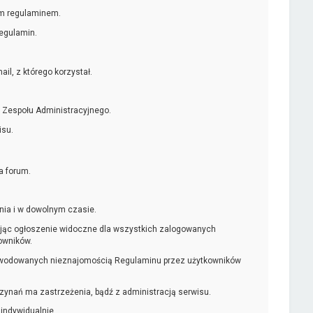
ym regulaminem.
egulamin.
l, z którego korzystał.
 Zespołu Administracyjnego.
isu.
a forum.
nia i w dowolnym czasie.
kując ogłoszenie widoczne dla wszystkich zalogowanych
owników.
powodowanych nieznajomością Regulaminu przez użytkowników
czynań ma zastrzeżenia, bądź z administracją serwisu.
 indywidualnie.