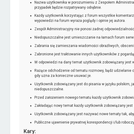
Nazwa użytkownika w porozumieniu z Zespołem Administracy
przypadek będzie rozpatrywany odrębnie.
Każdy użytkownik korzystając z forum wszystkie komentarz
wypowiedzi na forum wyraża poglądy i opinie jej autora.
Zespół Administracyjny nie ponosi żadnej odpowiedzialnoś
Niedopuszczalne jest umieszczanie na łamach forum serw
Zabrania się zamieszania wiadomości obraźliwych, obsceni
Zabronione jest traktowanie innych użytkowników z pogardą
W odpowiedzi na dany temat użytkownik zobowiązany jest w
Rażące odchodzenie od tematu rozmowy, bądź udzielanie o
gdy uzna za konieczne usuwać je.
Użytkownik zobowiązany jest do pisania w języku polskim, j
niedopuszczalne.
Przed założeniem nowego tematu każdy użytkownik zobowiąza
Zakładając nowy temat każdy użytkownik zobowiązany jest
Użytkownik zobowiązany jest nazywać nowe tematy tak, aby
Publiczne ujawnienie prywatnej korespondencji i/lub roboc
Kary: