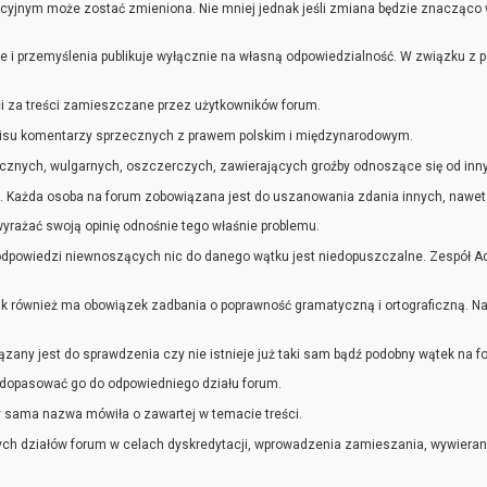
jnym może zostać zmieniona. Nie mniej jednak jeśli zmiana będzie znacząco wpł
e i przemyślenia publikuje wyłącznie na własną odpowiedzialność. W związku z 
ci za treści zamieszczane przez użytkowników forum.
isu komentarzy sprzecznych z prawem polskim i międzynarodowym.
cznych, wulgarnych, oszczerczych, zawierających groźby odnoszące się od inny
. Każda osoba na forum zobowiązana jest do uszanowania zdania innych, nawet je
yrażać swoją opinię odnośnie tego właśnie problemu.
dpowiedzi niewnoszących nic do danego wątku jest niedopuszczalne. Zespół Ad
ak również ma obowiązek zadbania o poprawność gramatyczną i ortograficzną. Nadu
ny jest do sprawdzenia czy nie istnieje już taki sam bądź podobny wątek na for
 dopasować go do odpowiedniego działu forum.
 sama nazwa mówiła o zawartej w temacie treści.
zych działów forum w celach dyskredytacji, wprowadzenia zamieszania, wywierani