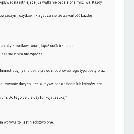
ywać na istniejące już wątki nie będzie ona możliwa. Każdy
powyższym, użytkownik zgadza się, że zawartość każdej
ch użytkowników forum, bądź osób trzecich.
śli się z nim nie zgadza.
ministracyjny ma pełne prawo moderować tego typu posty oraz
żywanie dużych liter, kursywy, podkreślenia lub kolorów jest
um. Do tego celu służy funkcja „szukaj”.
a wpływu itp. jest niedozwolone.