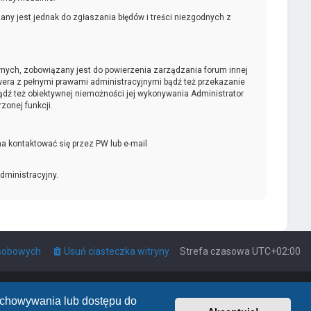
ny jest jednak do zgłaszania błędów i treści niezgodnych z
ywnych, zobowiązany jest do powierzenia zarządzania forum innej
era z pełnymi prawami administracyjnymi bądź też przekazanie
bądź też obiektywnej niemożności jej wykonywania Administrator
onej funkcji.
a kontaktować się przez PW lub e-mail
dministracyjny.
osobowych
Usuń ciasteczka witryny
Strefa czasowa
UTC+02:00
zechowywania lub dostępu do