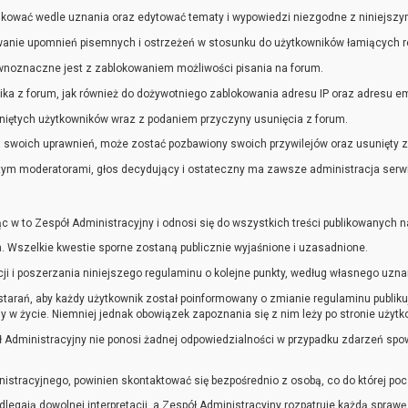
ikować wedle uznania oraz edytować tematy i wypowiedzi niezgodne z niniejsz
anie upomnień pisemnych i ostrzeżeń w stosunku do użytkowników łamiących r
wnoznaczne jest z zablokowaniem możliwości pisania na forum.
a z forum, jak również do dożywotniego zablokowania adresu IP oraz adresu emai
suniętych użytkowników wraz z podaniem przyczyny usunięcia z forum.
 swoich uprawnień, może zostać pozbawiony swoich przywilejów oraz usunięty z
tym moderatorami, głos decydujący i ostateczny ma zawsze administracja serw
 w to Zespół Administracyjny i odnosi się do wszystkich treści publikowanych n
 Wszelkie kwestie sporne zostaną publicznie wyjaśnione i uzasadnione.
ji i poszerzania niniejszego regulaminu o kolejne punkty, według własnego uzna
 starań, aby każdy użytkownik został poinformowany o zmianie regulaminu publi
 w życie. Niemniej jednak obowiązek zapoznania się z nim leży po stronie użytk
 Administracyjny nie ponosi żadnej odpowiedzialności w przypadku zdarzeń s
nistracyjnego, powinien skontaktować się bezpośrednio z osobą, co do której po
dlegają dowolnej interpretacji, a Zespół Administracyjny rozpatruje każdą sprawę