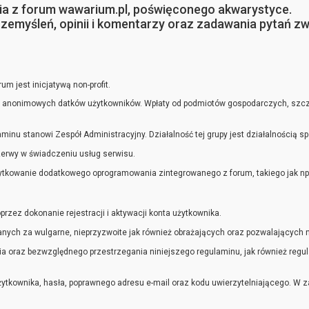
nia z forum wawarium.pl, poświęconego akwarystyce.
zemyśleń, opinii i komentarzy oraz zadawania pytań zw
m jest inicjatywą non-profit.
i anonimowych datków użytkowników. Wpłaty od podmiotów gospodarczych, szcze
inu stanowi Zespół Administracyjny. Działalność tej grupy jest działalnością sp
zerwy w świadczeniu usług serwisu.
ytkowanie dodatkowego oprogramowania zintegrowanego z forum, takiego jak np. 
rzez dokonanie rejestracji i aktywacji konta użytkownika.
ch za wulgarne, nieprzyzwoite jak również obrażających oraz pozwalających na 
nia oraz bezwzględnego przestrzegania niniejszego regulaminu, jak również reg
żytkownika, hasła, poprawnego adresu e-mail oraz kodu uwierzytelniającego. W z