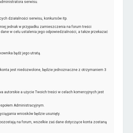
dministratora serwisu.
ych działalności serwisu, konkursów itp.
iej jednak w przypadku zamieszczenia na forum treści
dane w celu ustalenia jego odpowiedzialności, a także przekazać
wnika bądź jego utratą.
tikonta jest niedozwolone, będzie jednoznaczne z otrzymaniem 3
a autorskie a użycie Twoich treści w celach komercyjnych jest
Zespołem Administracyjnym.
yciągania wniosków będzie usunięty.
 pozostają na forum, wszelkie zaś dane dotyczące konta zostaną