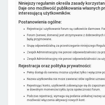
Niniejszy regulamin określa zasady korzysta
Daje ono możliwość publikowania własnych pr
interesującą użytkowników.
Postanowienia ogólne:
Rejestracja i użytkowanie forum są całkowicie darmowe. Foru
Forum (serwer, domena) jest utrzymywane z dobrowolnych 
będą przyjmowane.
Grupę odpowiedzialną za przestrzeganie niniejszego Regulam
Zespół Administracyjny nie ponosi odpowiedzialności za pr
Zespół Administracyjny nie ponosi odpowiedzialności za uż
Rejestracja oraz polityka prywatności:
Pełny dostęp do serwisu można uzyskać tylko i wyłącznie pop
Nazwa użytkownika nie może zawierać słów ogólnie uznawany
Rejestrując konto, użytkownik zobowiązuje się do zapozna
w dowolnym momencie/cyklu życia społeczności forum.
Podczas rejestracji, wymaga się podania unikalnej nazwy u
możliwość włączenia aktywacji nowych kont.