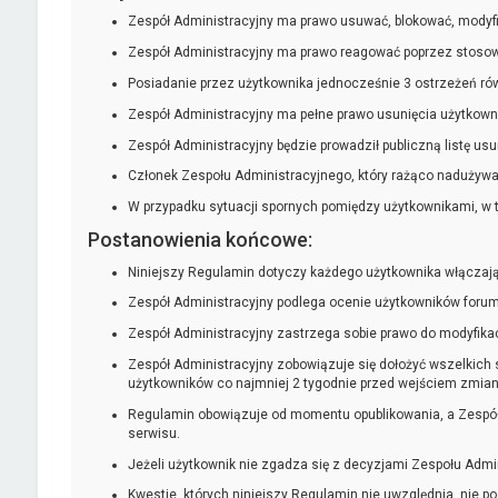
Zespół Administracyjny ma prawo usuwać, blokować, modyf
Zespół Administracyjny ma prawo reagować poprzez stosow
Posiadanie przez użytkownika jednocześnie 3 ostrzeżeń ró
Zespół Administracyjny ma pełne prawo usunięcia użytkownik
Zespół Administracyjny będzie prowadził publiczną listę u
Członek Zespołu Administracyjnego, który rażąco nadużywa
W przypadku sytuacji spornych pomiędzy użytkownikami, w 
Postanowienia końcowe:
Niniejszy Regulamin dotyczy każdego użytkownika włączając
Zespół Administracyjny podlega ocenie użytkowników forum.
Zespół Administracyjny zastrzega sobie prawo do modyfikac
Zespół Administracyjny zobowiązuje się dołożyć wszelkich
użytkowników co najmniej 2 tygodnie przed wejściem zmiany
Regulamin obowiązuje od momentu opublikowania, a Zespół
serwisu.
Jeżeli użytkownik nie zgadza się z decyzjami Zespołu Admi
Kwestie, których niniejszy Regulamin nie uwzględnia, nie po