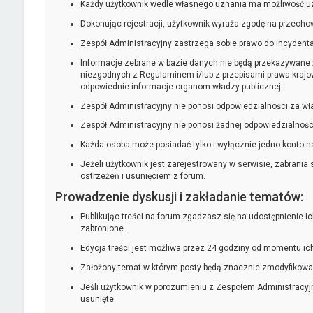
Każdy użytkownik wedle własnego uznania ma możliwość uzup
Dokonując rejestracji, użytkownik wyraża zgodę na przechow
Zespół Administracyjny zastrzega sobie prawo do incydental
Informacje zebrane w bazie danych nie będą przekazywane 
niezgodnych z Regulaminem i/lub z przepisami prawa krajow
odpowiednie informacje organom władzy publicznej.
Zespół Administracyjny nie ponosi odpowiedzialności za w
Zespół Administracyjny nie ponosi żadnej odpowiedzialno
Każda osoba może posiadać tylko i wyłącznie jedno konto n
Jeżeli użytkownik jest zarejestrowany w serwisie, zabrani
ostrzeżeń i usunięciem z forum.
Prowadzenie dyskusji i zakładanie tematów:
Publikując treści na forum zgadzasz się na udostępnienie 
zabronione.
Edycja treści jest możliwa przez 24 godziny od momentu i
Założony temat w którym posty będą znacznie zmodyfikowan
Jeśli użytkownik w porozumieniu z Zespołem Administracyj
usunięte.