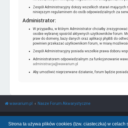
Zespół Administracyjny dołoży wszelkich starań mających n
niniejszym regulaminem do osób odpowiedzialnych za serwis,
Administrator:
W przypadku, w którym Administrator chciałby zrezygnować z
osobie wybranej spośród aktywnych użytkowników forum. Mo
praw do domeny, bazy danych oraz aplikacji phpBB do odtwor
powinien przekazać użytkownikom forum, w miarę możliwośc
Zespół Administracyjny posiada wszelkie prawa doboru wsp
Administratorem odpowiedzialnym za funkcjonowanie wawari
administracja@wawarium.pl
Aby umożliwić nieprzerwane działanie, forum będzie posiad
wawarium.pl
Nasze Forum Akwarystyczne
Powered by
phpBB
™
• Design by
PlanetStyles
Polski pakiet językowy dostarcza
phpBB.pl
Strona ta używa plików cookies (tzw. ciasteczka) w celac
phpBB Two Factor Authentication ©
paul999