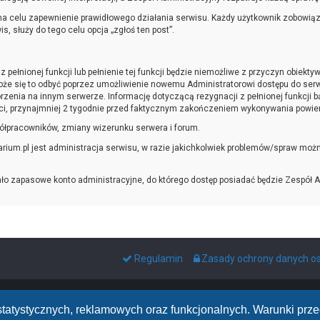
a celu zapewnienie prawidłowego działania serwisu. Każdy użytkownik zobowiąza
 służy do tego celu opcja „zgłoś ten post”.
 pełnionej funkcji lub pełnienie tej funkcji będzie niemożliwe z przyczyn obiekt
że się to odbyć poprzez umożliwienie nowemu Administratorowi dostępu do serw
zenia na innym serwerze. Informację dotyczącą rezygnacji z pełnionej funkcji 
i, przynajmniej 2 tygodnie przed faktycznym zakończeniem wykonywania powierz
ółpracowników, zmiany wizerunku serwera i forum.
um.pl jest administracja serwisu, w razie jakichkolwiek problemów/spraw możn
ało zapasowe konto administracyjne, do którego dostęp posiadać będzie Zespół A
Regulamin
Zasady ochrony danych 
h statystycznych, reklamowych oraz funkcjonalnych. Warunki pr