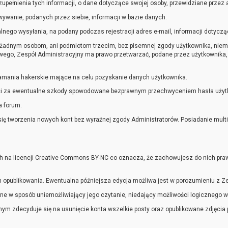
ełnienia tych informacji, o dane dotyczące swojej osoby, przewidziane przez a
ywanie, podanych przez siebie, informacji w bazie danych.
nego wysyłania, na podany podczas rejestracji adres e-mail, informacji dotycząc
żadnym osobom, ani podmiotom trzecim, bez pisemnej zgody użytkownika, niemn
ego, Zespół Administracyjny ma prawo przetwarzać, podane przez użytkownika, 
łamania hakerskie mające na celu pozyskanie danych użytkownika.
ści za ewentualne szkody spowodowane bezprawnym przechwyceniem hasła użytko
a forum.
a się tworzenia nowych kont bez wyraźnej zgody Administratorów. Posiadanie mul
ich na licencji Creative Commons BY-NC co oznacza, że zachowujesz do nich praw
ch opublikowania. Ewentualna późniejsza edycja możliwa jest w porozumieniu z 
e w sposób uniemożliwiający jego czytanie, niedający możliwości logicznego w
nym zdecyduje się na usunięcie konta wszelkie posty oraz opublikowane zdjęcia