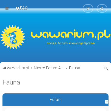
FAQ
S
wawarium.pl
Nasze Forum Akwarystyczne
Fauna
z
Fauna
u
k
a
Forum
j