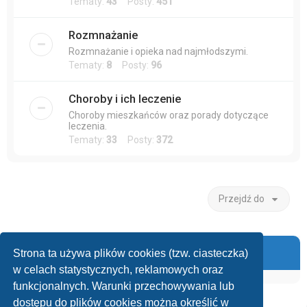
Tematy:
43
Posty:
451
Rozmnażanie
Rozmnażanie i opieka nad najmłodszymi.
Tematy:
8
Posty:
96
Choroby i ich leczenie
Choroby mieszkańców oraz porady dotyczące
leczenia.
Tematy:
33
Posty:
372
Przejdź do
Informacje
Strona ta używa plików cookies (tzw. ciasteczka)
w celach statystycznych, reklamowych oraz
funkcjonalnych. Warunki przechowywania lub
dostępu do plików cookies można określić w