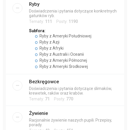
Ryby
Doświadczenia i pytania dotyczące konkretnych
gatunków ryb.
Tematy:
111
Posty:
1190
Subfora:
Ryby z Ameryki Południowej
Ryby z Azji
Ryby z Afryki
Ryby z Australii i Oceanii
Ryby z Ameryki Północnej
Ryby z Ameryki Środkowej
Bezkręgowce
Doświadczenia i pytania dotyczące ślimaków,
krewetek, raków oraz krabów.
Tematy:
71
Posty:
770
Żywienie
Racjonalnie żywienie naszych pupili. Przepisy,
porady.