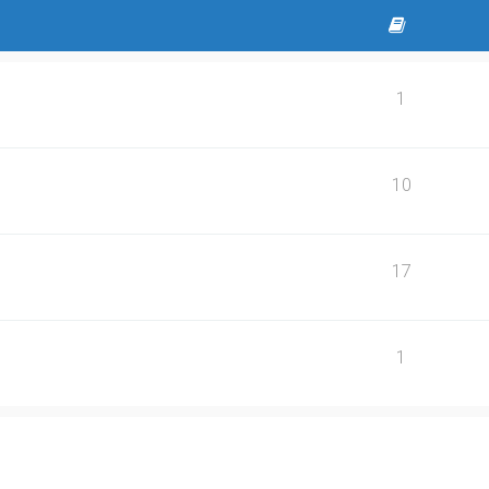
1
10
17
1
yszukiwanie zaawansowane