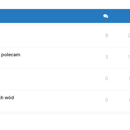
8
, polecam
3
0
ich wód
0