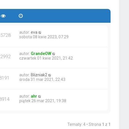
n
w
o
a
s
s
j
z
t
n
y
o
p
w
o
s
s
autor:
eva
25728
z
t
sobota 08 kwie 2023, 07:29
y
p
o
autor:
GrandeOW
s
12992
czwartek 01 kwie 2021, 21:42
t
autor:
Blizniak2
8191
środa 31 mar 2021, 22:43
autor:
ahr
8914
piątek 26 mar 2021, 19:38
Tematy: 4 • Strona
1
z
1