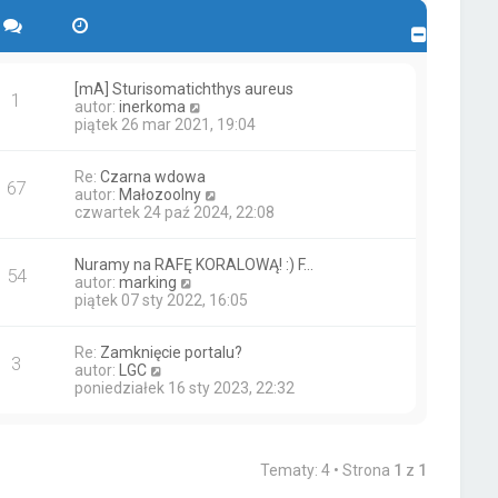
[mA] Sturisomatichthys aureus
1
W
autor:
inerkoma
y
piątek 26 mar 2021, 19:04
ś
w
Re:
Czarna wdowa
i
67
W
autor:
Małozoolny
e
y
czwartek 24 paź 2024, 22:08
t
ś
l
w
n
Nuramy na RAFĘ KORALOWĄ! :) F…
i
a
54
W
autor:
marking
e
j
y
piątek 07 sty 2022, 16:05
t
n
ś
l
o
w
n
w
Re:
Zamknięcie portalu?
i
a
s
3
W
autor:
LGC
e
j
z
y
poniedziałek 16 sty 2023, 22:32
t
n
y
ś
l
o
p
w
n
w
o
i
a
s
s
e
j
z
t
Tematy: 4 • Strona
1
z
1
t
n
y
l
o
p