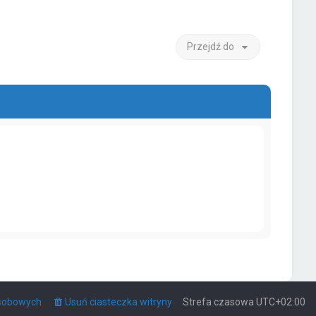
Przejdź do
osobowych
Usuń ciasteczka witryny
Strefa czasowa
UTC+02:00