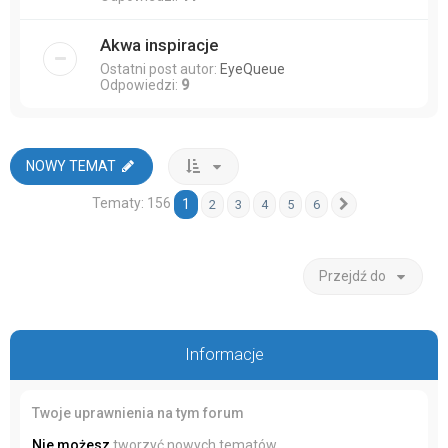
Akwa inspiracje
Ostatni post autor:
EyeQueue
Odpowiedzi:
9
NOWY TEMAT
Tematy: 156
1
2
3
4
5
6
Następna
Przejdź do
Informacje
Twoje uprawnienia na tym forum
Nie możesz
tworzyć nowych tematów