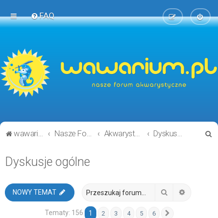
FAQ
S
wawarium.pl
Nasze Forum Akwarystyczne
Akwarystyka ogólnie i technicznie
Dyskusje ogólne
z
Dyskusje ogólne
u
k
a
Szukaj
Wyszukiw
NOWY TEMAT
j
Tematy: 156
1
2
3
4
5
6
Następna