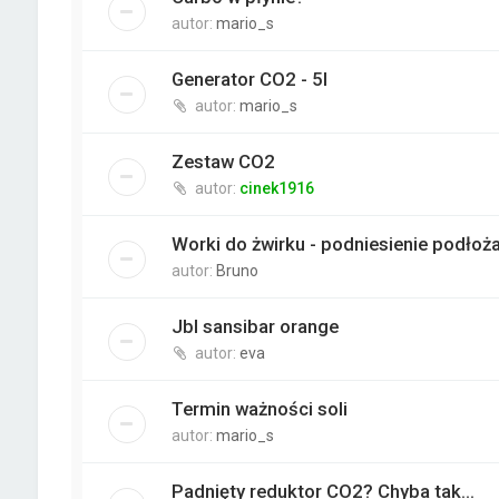
autor:
mario_s
Generator CO2 - 5l
autor:
mario_s
Zestaw CO2
autor:
cinek1916
Worki do żwirku - podniesienie podłoż
autor:
Bruno
Jbl sansibar orange
autor:
eva
Termin ważności soli
autor:
mario_s
Padnięty reduktor CO2? Chyba tak...