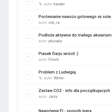
autor:
kasaks
Porównanie nawozu gotowego vs sole.
autor:
cob_ra
Podłoże aktywne do małego akwarium
autor:
pkucaba
Piasek Darjo wrócił :)
autor:
Frosch
Problem z Ludwigią
autor:
Winter
Zestaw CO2 - info dla początkujacych
autor:
Jarzy
Nawożenie EI - sposób inera