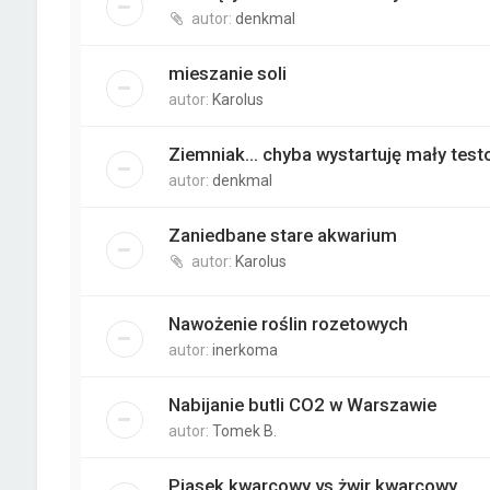
autor:
denkmal
mieszanie soli
autor:
Karolus
Ziemniak... chyba wystartuję mały test
autor:
denkmal
Zaniedbane stare akwarium
autor:
Karolus
Nawożenie roślin rozetowych
autor:
inerkoma
Nabijanie butli CO2 w Warszawie
autor:
Tomek B.
Piasek kwarcowy vs żwir kwarcowy