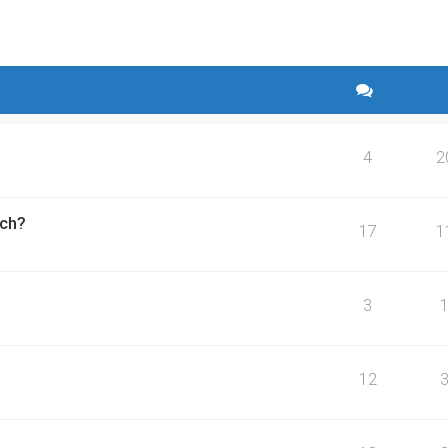
yszukiwanie zaawansowane
4
2
ach?
17
1
3
12