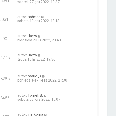
18691
wtorek 27 gru 2022, 19:37
autor:
radmac
9031
sobota 10 gru 2022, 13:13
autor:
Jarzy
10909
niedziela 20 lis 2022, 23:43
autor:
Jarzy
86775
środa 16 lis 2022, 19:36
autor:
mario_s
18285
poniedziałek 14 lis 2022, 21:30
autor:
Tomek B.
38456
sobota 03 wrz 2022, 15:07
autor:
inerkoma