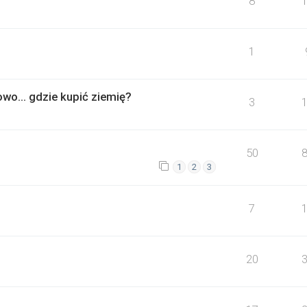
8
1
owo... gdzie kupić ziemię?
3
50
1
2
3
7
20