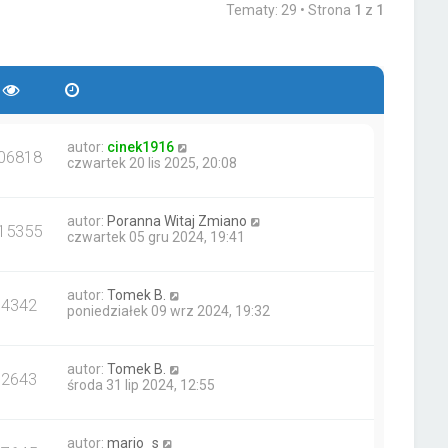
Tematy: 29 • Strona
1
z
1
autor:
cinek1916
06818
czwartek 20 lis 2025, 20:08
autor:
Poranna Witaj Zmiano
15355
czwartek 05 gru 2024, 19:41
autor:
Tomek B.
14342
poniedziałek 09 wrz 2024, 19:32
autor:
Tomek B.
32643
środa 31 lip 2024, 12:55
autor:
mario_s