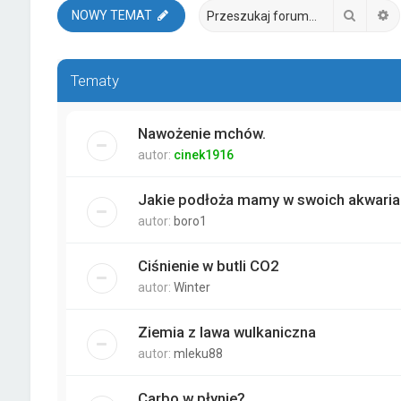
Szukaj
W
NOWY TEMAT
Tematy
Nawożenie mchów.
autor:
cinek1916
Jakie podłoża mamy w swoich akwari
autor:
boro1
Ciśnienie w butli CO2
autor:
Winter
Ziemia z lawa wulkaniczna
autor:
mleku88
Carbo w płynie?