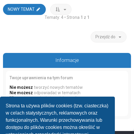
NOWY TEMAT
Tematy: 4 • Strona
1
z
1
Przejdź do
Informacje
Twoje uprawnienia na tym forum
Nie możesz
tworzyć nowych tematów
Nie możesz
odpowiadać w tematach
Nie możesz
zmieniać swoich postów
Nie możesz
usuwać swoich postów
Strona ta używa plików cookies (tzw. ciasteczka)
Nie możesz
dodawać załączników
w celach statystycznych, reklamowych oraz
funkcjonalnych. Warunki przechowywania lub
dostępu do plików cookies można określić w