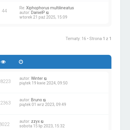
w
n
w
o
Re:
Xiphophorus multilineatus
i
a
s
s
44
W
autor:
DanielP
e
j
z
t
y
wtorek 21 paź 2025, 15:09
t
n
y
ś
l
o
p
w
n
w
o
i
a
s
s
e
j
z
t
Tematy: 16 • Strona
1
z
1
t
n
y
l
o
p
n
w
o
a
s
s
j
z
t
n
y
o
p
w
o
s
s
autor:
Winter
18223
z
t
piątek 19 kwie 2024, 09:50
y
p
o
autor:
Bruno
s
22363
piątek 01 wrz 2023, 09:49
t
autor:
zzyx
8022
sobota 15 lip 2023, 15:32