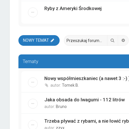
Ryby z Ameryki Środkowej
Szukaj
W
NOWY TEMAT
Tematy
Nowy współmieszkaniec (a nawet 3 :-) 
autor:
Tomek B.
Jaka obsada do Iwagumi - 112 litrów
autor:
Bruno
Trzeba pływać z rybami, a nie łowić ry
autor:
zzyx