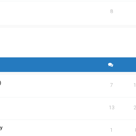
8
yszukiwanie zaawansowane
)
7
13
by
1