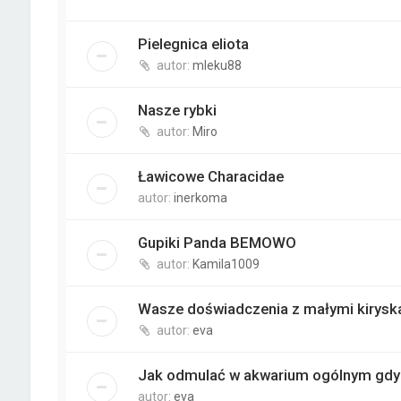
Pielegnica eliota
autor:
mleku88
Nasze rybki
autor:
Miro
Ławicowe Characidae
autor:
inerkoma
Gupiki Panda BEMOWO
autor:
Kamila1009
Wasze doświadczenia z małymi kiryska
autor:
eva
Jak odmulać w akwarium ogólnym gdy
autor:
eva