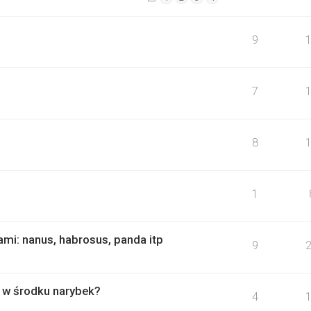
9
7
8
1
mi: nanus, habrosus, panda itp
9
 w środku narybek?
4