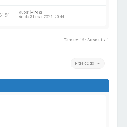
autor:
Miro
8154
środa 31 mar 2021, 20:44
Tematy: 16 • Strona
1
z
1
Przejdź do