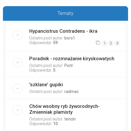
Tematy
Hypancistrus Contradens - ikra
Ostatni post autor:
boro1
Odpowiedzi:
59
1
2
3
Poradnik - rozmnażanie kiryskowatych
Ostatni post autor:
Piotr
Odpowiedzi:
5
'szklane' gupiki
Ostatni post autor:
radmac
Chów wsobny ryb żyworodnych-
Zmienniak plamisty
Ostatni post autor:
tencin
Odpowiedzi:
10