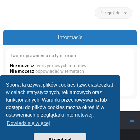
Przejdź do
Informacje
Twoje uprawnienia na tym forum
Nie możesz
tworzyć nowych tematów
Nie możesz
odpowiadać w tematach
Nie możesz
zmieniać swoich postów
Nie możesz
usuwać swoich postów
Strona ta używa plików cookies (tzw. ciasteczka)
Nie możesz
dodawać załączników
w celach statystycznych, reklamowych oraz
funkcjonalnych. Warunki przechowywania lub
dostępu do plików cookies można określić w
ustawieniach przeglądarki internetowej.
wawarium.pl
Nasze Forum Akwarystyczne
Dowiedz się więcej
Powered by
phpBB
™
• Design by
PlanetStyles
Akceptuję!