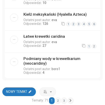
Odpowiedzi:
10
Kiełż meksykański (Hyalella Azteca)
Ostatni post autor:
eva
Odpowiedzi:
126
1
2
3
4
5
6
Łatwe krewetki caridina
Ostatni post autor:
eva
Odpowiedzi:
27
1
2
Podmiany wody w krewetkarium
(neocaridiny)
Ostatni post autor:
boro1
Odpowiedzi:
4
NOWY TEMAT
Tematy: 71
1
2
3
Następna