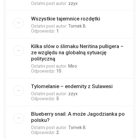
Ostatni post autor:
zzyx
Wszystkie tajemnice rozdętki
Ostatni post autor:
Tomek B.
Odpowiedzi:
1
Kilka słów o ślimaku Neritina pulligera –
ze względu na globalną sytuację
polityczną
Ostatni post autor:
Miro
Odpowiedzi:
15
Tylomelanie – endemity z Sulawesi
Ostatni post autor:
zzyx
Odpowiedzi:
5
Blueberry snail. A może Jagodzianka po
polsku?
Ostatni post autor:
Tomek B.
Odpowiedzi:
2