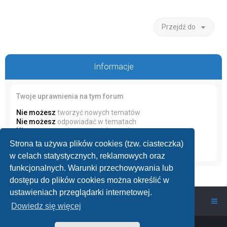
Przejdź do
Informacje
Twoje uprawnienia na tym forum
Nie możesz
tworzyć nowych tematów
Nie możesz
odpowiadać w tematach
Nie możesz
zmieniać swoich postów
Nie możesz
usuwać swoich postów
Strona ta używa plików cookies (tzw. ciasteczka)
Nie możesz
dodawać załączników
w celach statystycznych, reklamowych oraz
funkcjonalnych. Warunki przechowywania lub
dostępu do plików cookies można określić w
ustawieniach przeglądarki internetowej.
wawarium.pl
Nasze Forum Akwarystyczne
Dowiedz się więcej