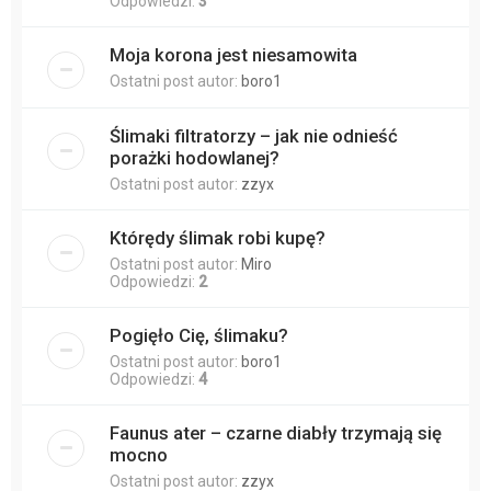
Odpowiedzi:
3
Moja korona jest niesamowita
Ostatni post autor:
boro1
Ślimaki filtratorzy – jak nie odnieść
porażki hodowlanej?
Ostatni post autor:
zzyx
Którędy ślimak robi kupę?
Ostatni post autor:
Miro
Odpowiedzi:
2
Pogięło Cię, ślimaku?
Ostatni post autor:
boro1
Odpowiedzi:
4
Faunus ater – czarne diabły trzymają się
mocno
Ostatni post autor:
zzyx