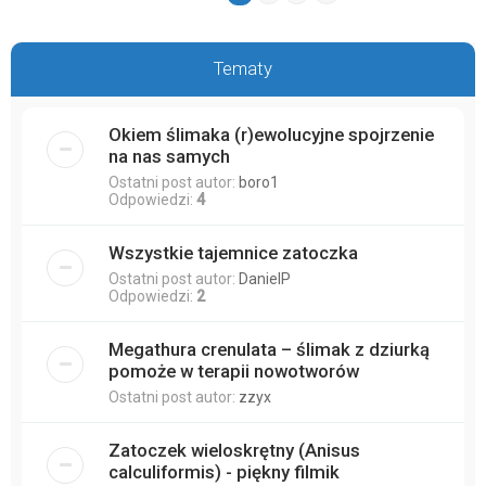
Tematy
Okiem ślimaka (r)ewolucyjne spojrzenie
na nas samych
Ostatni post autor:
boro1
Odpowiedzi:
4
Wszystkie tajemnice zatoczka
Ostatni post autor:
DanielP
Odpowiedzi:
2
Megathura crenulata – ślimak z dziurką
pomoże w terapii nowotworów
Ostatni post autor:
zzyx
Zatoczek wieloskrętny (Anisus
calculiformis) - piękny filmik