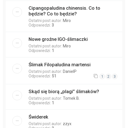
Cipangopaludina chinensis. Co to
będzie? Co to będzie?
Ostatni post autor:
Miro
Odpowiedzi:
3
Nowe groźne IGO-ślimaczki
Ostatni post autor:
Miro
Odpowiedzi:
1
Ślimak Filopaludina martensi
Ostatni post autor:
DanielP
Odpowiedzi:
51
1
2
3
Skąd się biorą „plagi” ślimaków?
Ostatni post autor:
Tomek B.
Odpowiedzi:
1
Świderek
Ostatni post autor:
zzyx