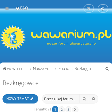
FAQ
S
wawarium.pl
Nasze Forum Akwarystyczne
Fauna
Bezkręgowce
z
Bezkręgowce
u
k
a
Szukaj
Wyszukiw
NOWY TEMAT
j
Tematy: 71
1
2
3
Następna