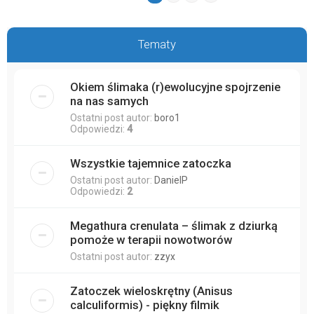
Tematy
Okiem ślimaka (r)ewolucyjne spojrzenie
na nas samych
Ostatni post autor:
boro1
Odpowiedzi:
4
Wszystkie tajemnice zatoczka
Ostatni post autor:
DanielP
Odpowiedzi:
2
Megathura crenulata – ślimak z dziurką
pomoże w terapii nowotworów
Ostatni post autor:
zzyx
Zatoczek wieloskrętny (Anisus
calculiformis) - piękny filmik