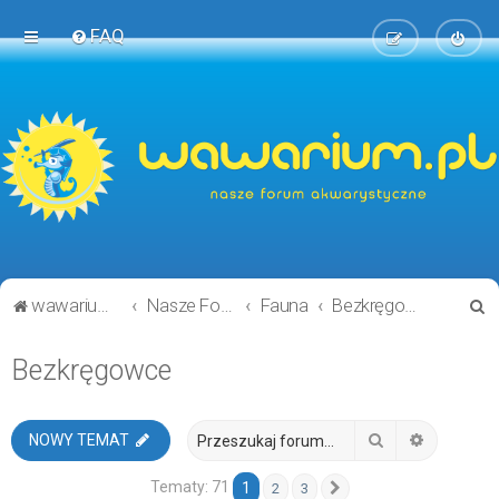
FAQ
S
wawarium.pl
Nasze Forum Akwarystyczne
Fauna
Bezkręgowce
z
Bezkręgowce
u
k
a
Szukaj
Wyszukiw
NOWY TEMAT
j
Tematy: 71
1
2
3
Następna