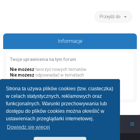
Przejdź do
Informacje
Twoje uprawnienia na tym forum
Nie możesz
tworzyć nowych tematów
Nie możesz
odpowiadać w tematach
Nie możesz
zmieniać swoich postów
Nie możesz
usuwać swoich postów
Strona ta używa plików cookies (tzw. ciasteczka)
Nie możesz
dodawać załączników
w celach statystycznych, reklamowych oraz
funkcjonalnych. Warunki przechowywania lub
dostępu do plików cookies można określić w
ustawieniach przeglądarki internetowej.
wawarium.pl
Nasze Forum Akwarystyczne
Dowiedz się więcej