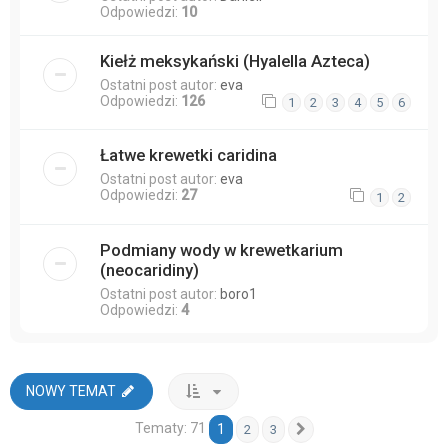
Odpowiedzi:
10
Kiełż meksykański (Hyalella Azteca)
Ostatni post autor:
eva
Odpowiedzi:
126
1
2
3
4
5
6
Łatwe krewetki caridina
Ostatni post autor:
eva
Odpowiedzi:
27
1
2
Podmiany wody w krewetkarium
(neocaridiny)
Ostatni post autor:
boro1
Odpowiedzi:
4
NOWY TEMAT
Tematy: 71
1
2
3
Następna