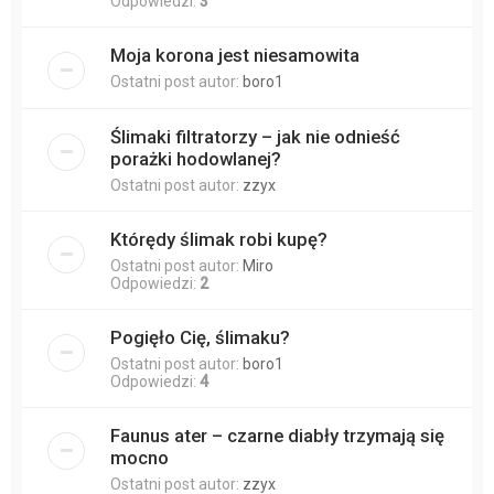
Odpowiedzi:
3
Moja korona jest niesamowita
Ostatni post autor:
boro1
Ślimaki filtratorzy – jak nie odnieść
porażki hodowlanej?
Ostatni post autor:
zzyx
Którędy ślimak robi kupę?
Ostatni post autor:
Miro
Odpowiedzi:
2
Pogięło Cię, ślimaku?
Ostatni post autor:
boro1
Odpowiedzi:
4
Faunus ater – czarne diabły trzymają się
mocno
Ostatni post autor:
zzyx