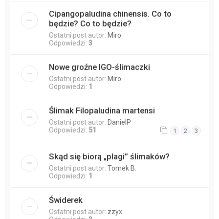
Cipangopaludina chinensis. Co to
będzie? Co to będzie?
Ostatni post autor:
Miro
Odpowiedzi:
3
Nowe groźne IGO-ślimaczki
Ostatni post autor:
Miro
Odpowiedzi:
1
Ślimak Filopaludina martensi
Ostatni post autor:
DanielP
Odpowiedzi:
51
1
2
3
Skąd się biorą „plagi” ślimaków?
Ostatni post autor:
Tomek B.
Odpowiedzi:
1
Świderek
Ostatni post autor:
zzyx