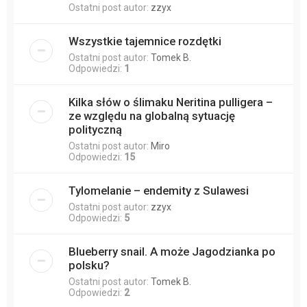
Ostatni post autor:
zzyx
Wszystkie tajemnice rozdętki
Ostatni post autor:
Tomek B.
Odpowiedzi:
1
Kilka słów o ślimaku Neritina pulligera –
ze względu na globalną sytuację
polityczną
Ostatni post autor:
Miro
Odpowiedzi:
15
Tylomelanie – endemity z Sulawesi
Ostatni post autor:
zzyx
Odpowiedzi:
5
Blueberry snail. A może Jagodzianka po
polsku?
Ostatni post autor:
Tomek B.
Odpowiedzi:
2