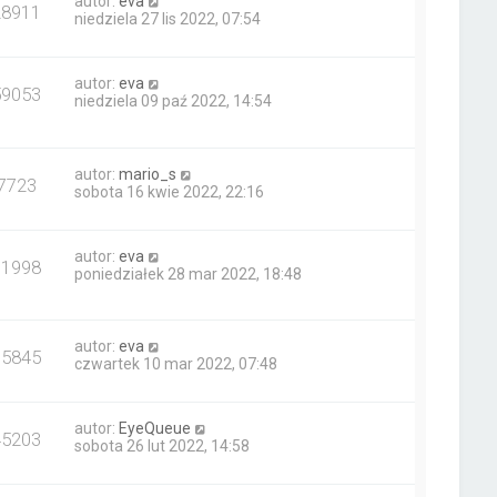
autor:
eva
28911
niedziela 27 lis 2022, 07:54
autor:
eva
59053
niedziela 09 paź 2022, 14:54
autor:
mario_s
7723
sobota 16 kwie 2022, 22:16
autor:
eva
61998
poniedziałek 28 mar 2022, 18:48
autor:
eva
15845
czwartek 10 mar 2022, 07:48
autor:
EyeQueue
45203
sobota 26 lut 2022, 14:58