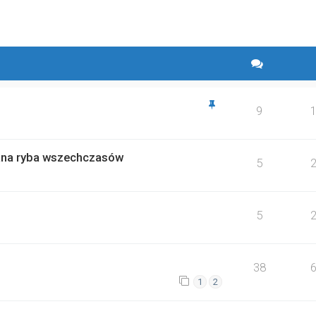
yszukiwanie zaawansowane
9
hana ryba wszechczasów
5
5
38
1
2