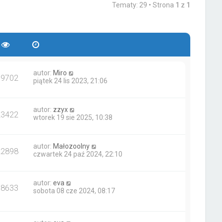
Tematy: 29 • Strona
1
z
1
autor:
Miro
19702
piątek 24 lis 2023, 21:06
autor:
zzyx
23422
wtorek 19 sie 2025, 10:38
autor:
Małozoolny
22898
czwartek 24 paź 2024, 22:10
autor:
eva
68633
sobota 08 cze 2024, 08:17