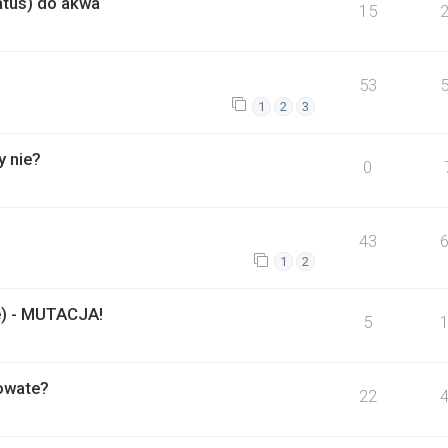
atus) do akwa
15
53
1
2
3
y nie?
0
43
1
2
e) - MUTACJA!
5
łowate?
22