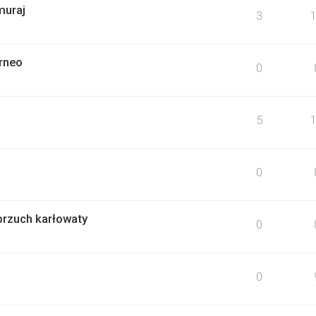
muraj
3
rneo
0
5
0
brzuch karłowaty
0
0