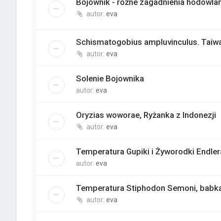
Bojownik - różne zagadnienia hodowla
autor:
eva
Schismatogobius ampluvinculus. Taiw
autor:
eva
Solenie Bojownika
autor:
eva
Oryzias woworae, Ryżanka z Indonezji
autor:
eva
Temperatura Gupiki i Żyworodki Endler
autor:
eva
Temperatura Stiphodon Semoni, babka
autor:
eva