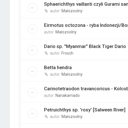
Sphaerichthys vaillanti czyli Gurami sa
autor:
Małozoolny
Eirmotus octozona - ryba Indonezji/Bo
autor:
Małozoolny
Dario sp. "Myanmar" Black Tiger Dario
autor:
Frosch
Betta hendra
autor:
Małozoolny
Carinotetraodon travancoricus - Kolco
autor:
Nanakamado
Petruichthys sp. 'rosy' [Salween River]
autor:
Małozoolny