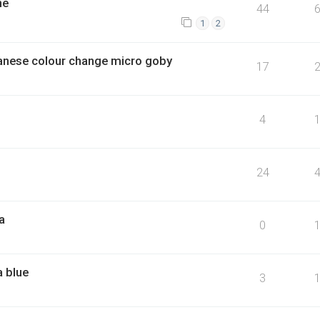
ne
44
1
2
anese colour change micro goby
17
4
24
a
0
 blue
3