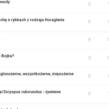
 wody
2
hę o rybkach z rodzaju Horaglanis
0
a
9
o Bojka?
3
e/glonożerne, wszystkożerne, mięsożerne
0
/Sicyopus rubicundus - żywienie
0