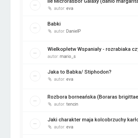
Ile Microrasbor Galaxy (danio margarit
autor:
eva
Babki
autor:
DanielP
Wielkopłetw Wspaniały - rozrabiaka cz
autor:
mario_s
Jaka to Babka/ Stiphodon?
autor:
eva
Rozbora borneańska (Boraras brigitta
autor:
tencin
Jaki charakter maja kolcobrzuchy kar
autor:
eva