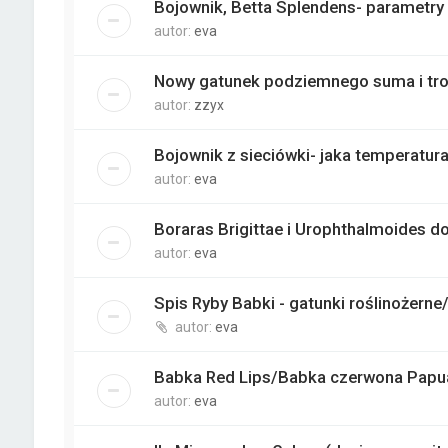
Bojownik, Betta Splendens- parametry
autor:
eva
Nowy gatunek podziemnego suma i troc
autor:
zzyx
Bojownik z sieciówki- jaka temperatur
autor:
eva
Boraras Brigittae i Urophthalmoides d
autor:
eva
Spis Ryby Babki - gatunki roślinożern
autor:
eva
Babka Red Lips/Babka czerwona Papua
autor:
eva