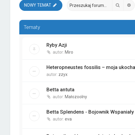
Szukaj
W
NOWY TEMAT
Tematy
Ryby Azji
autor:
Miro
Heteropneustes fossilis – moja ukoc
autor:
zzyx
Betta antuta
autor:
Małozoolny
Betta Splendens - Bojownik Wspaniały
autor:
eva