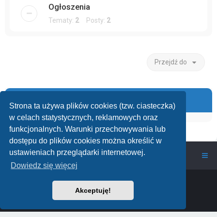
Ogłoszenia
Tematy:
2
Posty:
2
Przejdź do
Informacje
Strona ta używa plików cookies (tzw. ciasteczka)
w celach statystycznych, reklamowych oraz
funkcjonalnych. Warunki przechowywania lub
dostępu do plików cookies można określić w
ustawieniach przeglądarki internetowej.
wawarium.pl
Nasze Forum Akwarystyczne
Dowiedz się więcej
Powered by
phpBB
™
• Design by
PlanetStyles
Polski pakiet językowy dostarcza
phpBB.pl
Akceptuję!
phpBB Two Factor Authentication ©
paul999