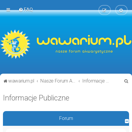
FAQ
S
wawarium.pl
Nasze Forum Akwarystyczne
Informacje Publiczne
z
Informacje Publiczne
u
k
a
Forum
j