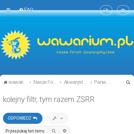
FAQ
S
wawarium.pl
Nasze Forum Akwarystyczne
Akwarystyka ogólnie i technicznie
Panie, kiedyś to było...
z
kolejny filtr, tym razem ZSRR
u
k
a
ODPOWIEDZ
j
Szukaj
Wyszukiwanie zaawansowane