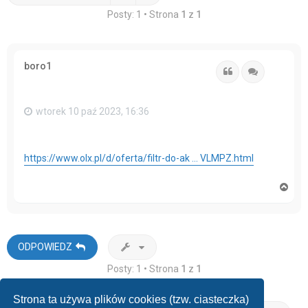
Posty: 1 • Strona
1
z
1
boro1
Cytuj
Cytuj
wtorek 10 paź 2023, 16:36
https://www.olx.pl/d/oferta/filtr-do-ak ... VLMPZ.html
N
a
g
ó
r
ę
ODPOWIEDZ
Posty: 1 • Strona
1
z
1
Strona ta używa plików cookies (tzw. ciasteczka)