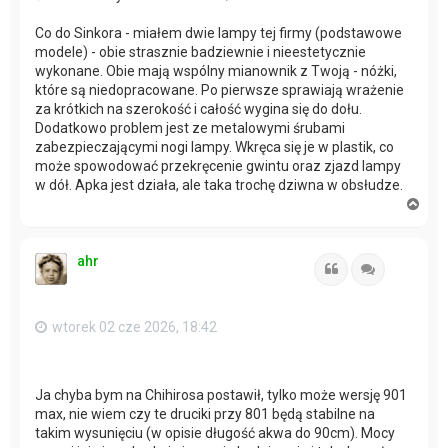
Co do Sinkora - miałem dwie lampy tej firmy (podstawowe
modele) - obie strasznie badziewnie i nieestetycznie
wykonane. Obie mają wspólny mianownik z Twoją - nóżki,
które są niedopracowane. Po pierwsze sprawiają wrażenie
za krótkich na szerokość i całość wygina się do dołu.
Dodatkowo problem jest ze metalowymi śrubami
zabezpieczającymi nogi lampy. Wkręca się je w plastik, co
może spowodować przekręcenie gwintu oraz zjazd lampy
w dół. Apka jest działa, ale taka trochę dziwna w obsłudze.
N
a
g
ó
ahr
r
Cytuj
Cytuj
ę
wtorek 02 cze 2026, 18:42
Ja chyba bym na Chihirosa postawił, tylko może wersję 901
max, nie wiem czy te druciki przy 801 będą stabilne na
takim wysunięciu (w opisie długość akwa do 90cm). Mocy