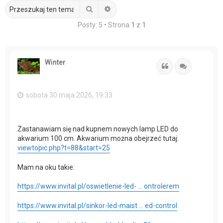
Szukaj
Wyszukiwanie zaawansowane
Posty: 5 • Strona
1
z
1
Winter
Cytuj
Cytuj
sobota 30 maja 2026, 19:33
Zastanawiam się nad kupnem nowych lamp LED do
akwarium 100 cm. Akwarium można obejrzeć tutaj:
viewtopic.php?t=88&start=25
Mam na oku takie:
https://www.invital.pl/oswietlenie-led- ... ontrolerem
https://www.invital.pl/sinkor-led-maist ... ed-control