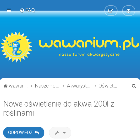
FAQ
S
wawarium.pl
Nasze Forum Akwarystyczne
Akwarystyka ogólnie i technicznie
Oświetlenie
z
Nowe oświetlenie do akwa 200l z
u
roślinami
k
a
j
ODPOWIEDZ