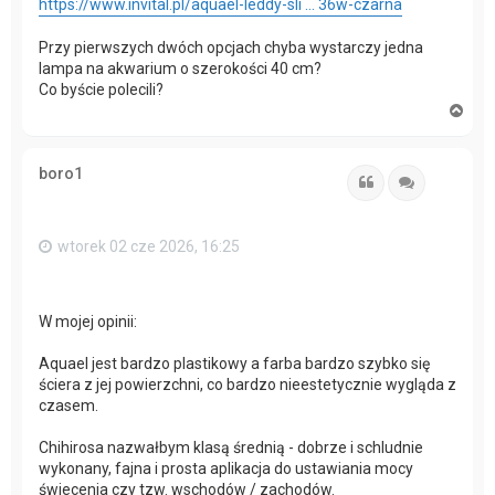
https://www.invital.pl/aquael-leddy-sli ... 36w-czarna
Przy pierwszych dwóch opcjach chyba wystarczy jedna
lampa na akwarium o szerokości 40 cm?
Co byście polecili?
N
a
g
ó
boro1
r
Cytuj
Cytuj
ę
wtorek 02 cze 2026, 16:25
W mojej opinii:
Aquael jest bardzo plastikowy a farba bardzo szybko się
ściera z jej powierzchni, co bardzo nieestetycznie wygląda z
czasem.
Chihirosa nazwałbym klasą średnią - dobrze i schludnie
wykonany, fajna i prosta aplikacja do ustawiania mocy
świecenia czy tzw. wschodów / zachodów.