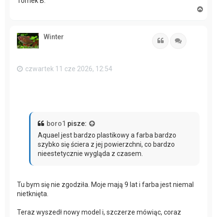
Tomek B.
N
a
g
ó
Winter
r
Cytuj
Cytuj
ę
czwartek 11 cze 2026, 12:54
boro1
pisze:
Aquael jest bardzo plastikowy a farba bardzo
szybko się ściera z jej powierzchni, co bardzo
nieestetycznie wygląda z czasem.
Tu bym się nie zgodziła. Moje mają 9 lat i farba jest niemal
nietknięta.
Teraz wyszedł nowy model i, szczerze mówiąc, coraz