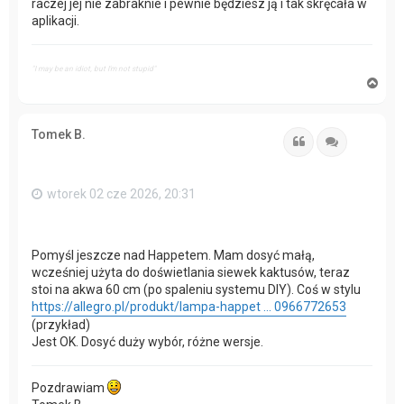
raczej jej nie zabraknie i pewnie będziesz ją i tak skręcała w
aplikacji.
"I may be an idiot, but I'm not stupid"
N
a
g
ó
Tomek B.
r
Cytuj
Cytuj
ę
wtorek 02 cze 2026, 20:31
Pomyśl jeszcze nad Happetem. Mam dosyć małą,
wcześniej użyta do doświetlania siewek kaktusów, teraz
stoi na akwa 60 cm (po spaleniu systemu DIY). Coś w stylu
https://allegro.pl/produkt/lampa-happet ... 0966772653
(przykład)
Jest OK. Dosyć duży wybór, różne wersje.
Pozdrawiam